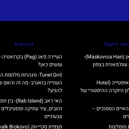
פה לישון?
כרטיסים
מסקוביצה האן (Maskovica Han)-
העיירה פאג (Pag) בקרואט
עות’מאנית בצפון
עושים כאן?
Tunel Grič- מנהרות מלחמת
מלון קוורנר באופטייה (Hotel
השנייה בזאגרב- מה זה והאם ש
K)- מלון היוקרה ההיסטורי של
להגיע?
האי ראב (Rab Island)- בי
ייט Mljet והאיים הסמוכים –
זהובים, עיר עתיקה ופסטיבלים
ים
צבעוניים
ת מומלצות