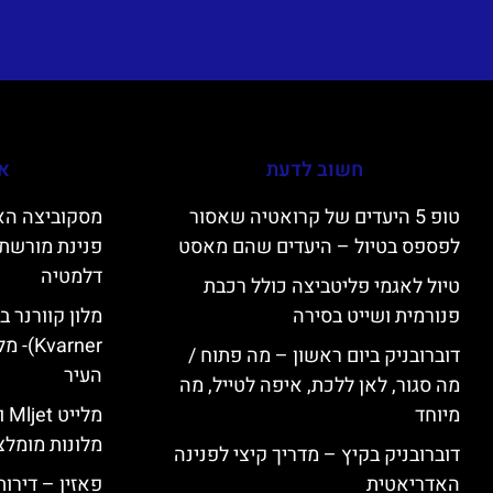
חשוב לדעת
אי
טופ 5 היעדים של קרואטיה שאסור
לפספס בטיול – היעדים שהם מאסט
פנינת מורשת 
דלמטיה
טיול לאגמי פליטביצה כולל רכבת
פנורמית ושייט בסירה
varner
דוברובניק ביום ראשון – מה פתוח /
העיר
מה סגור, לאן ללכת, איפה לטייל, מה
מיוחד
מל
מלונות מומלצ
דוברובניק בקיץ – מדריך קיצי לפנינה
האדריאטית
פאזין – דירו