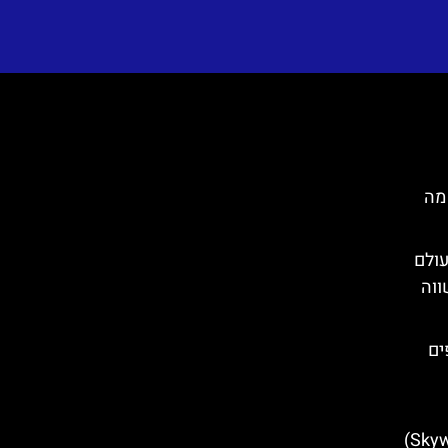
יה- מה
 העולם
ווה
ן חופים
תצפית סקיי-ווק (Skywalk Biokovo)