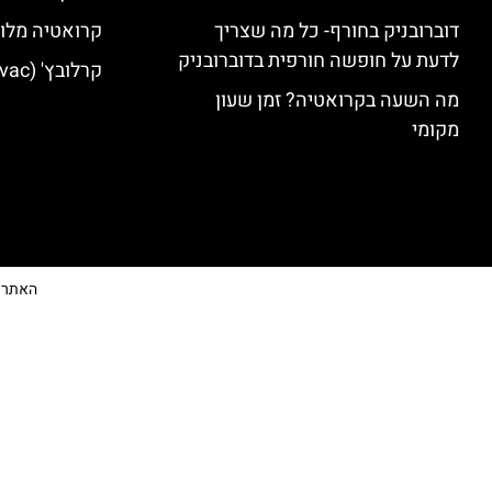
דוברובניק בחורף- כל מה שצריך
קרואטיה מלונ
לדעת על חופשה חורפית בדוברובניק
קרלובץ' (Karlovac) מלונות מומלצים
מה השעה בקרואטיה? זמן שעון
מקומי
האתר הי