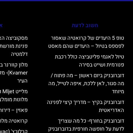
חשוב לדעת
אי
טופ 5 היעדים של קרואטיה שאסור
לפספס בטיול – היעדים שהם מאסט
פנינת מורשת 
דלמטיה
טיול לאגמי פליטביצה כולל רכבת
פנורמית ושייט בסירה
varner
דוברובניק ביום ראשון – מה פתוח /
העיר
מה סגור, לאן ללכת, איפה לטייל, מה
מיוחד
מל
מלונות מומלצ
דוברובניק בקיץ – מדריך קיצי לפנינה
האדריאטית
פאזין – דירו
דוברובניק בחורף- כל מה שצריך
קרואטיה מלונ
לדעת על חופשה חורפית בדוברובניק
קרלובץ' (Karlovac) מלונות מומלצים