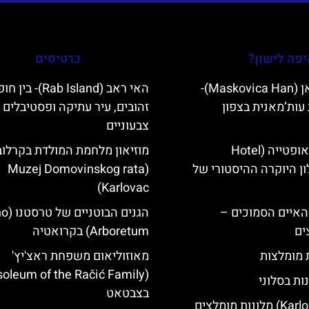
פה לישון?
כרטיסים
מסקוביצה האן (Maskovica Han)-
האי ראב (Rab Island)- בי
עות’מאנית בצפון
זהובים, עיר עתיקה ופסטיבלים
צבעוניים
מלון קוורנר באופטייה (Hotel
מוזיאון מלחמת המולדת בקרלוב
K)- מלון היוקרה ההיסטורי של
(Muzej Domovinskog rata
Karlovac)
ייט Mljet והאיים הסמוכים –
הגנים ה
ים
Arboretum) בקרואטיה
ת מומלצות
מאוזוליאום משפחת ראצ'יץ'
ות בסלוני
בצבטאט