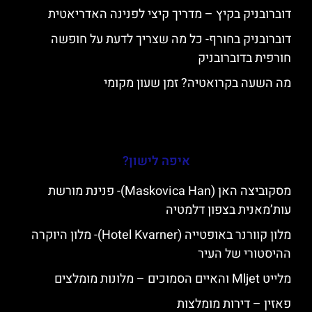
דוברובניק בקיץ – מדריך קיצי לפנינה האדריאטית
דוברובניק בחורף- כל מה שצריך לדעת על חופשה
חורפית בדוברובניק
מה השעה בקרואטיה? זמן שעון מקומי
איפה לישון?
מסקוביצה האן (Maskovica Han)- פנינת מורשת
עות’מאנית בצפון דלמטיה
מלון קוורנר באופטייה (Hotel Kvarner)- מלון היוקרה
ההיסטורי של העיר
מלייט Mljet והאיים הסמוכים – מלונות מומלצים
פאזין – דירות מומלצות