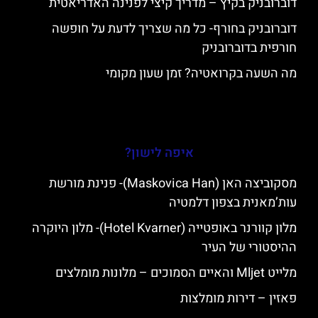
דוברובניק בקיץ – מדריך קיצי לפנינה האדריאטית
דוברובניק בחורף- כל מה שצריך לדעת על חופשה
חורפית בדוברובניק
מה השעה בקרואטיה? זמן שעון מקומי
איפה לישון?
מסקוביצה האן (Maskovica Han)- פנינת מורשת
עות’מאנית בצפון דלמטיה
מלון קוורנר באופטייה (Hotel Kvarner)- מלון היוקרה
ההיסטורי של העיר
מלייט Mljet והאיים הסמוכים – מלונות מומלצים
פאזין – דירות מומלצות