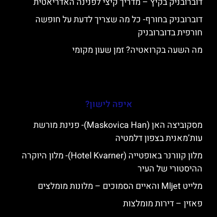
דוברובניק בקיץ – מדריך קיצי לפנינה האדריאטית
דוברובניק בחורף- כל מה שצריך לדעת על חופשה
חורפית בדוברובניק
מה השעה בקרואטיה? זמן שעון מקומי
איפה לישון?
מסקוביצה האן (Maskovica Han)- פנינת מורשת
עות’מאנית בצפון דלמטיה
מלון קוורנר באופטייה (Hotel Kvarner)- מלון היוקרה
ההיסטורי של העיר
מלייט Mljet והאיים הסמוכים – מלונות מומלצים
פאזין – דירות מומלצות