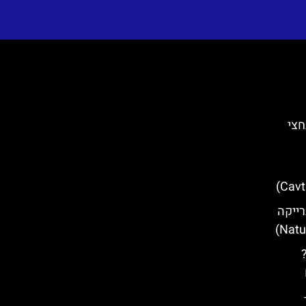
ץ' (Veprinac) בחצי
רייקה
פוד (Lopud)?