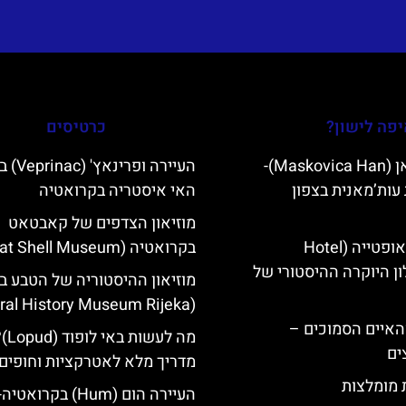
פה לישון?
כרטיסים
מסקוביצה האן (Maskovica Han)-
העיירה ופרינא
עות’מאנית בצפון
האי איסטריה בקרואטיה
מוזיאון הצדפים של קאבטאט
מלון קוורנר באופטייה (Hotel
בקרואטיה (Cavtat Shell Museum)
K)- מלון היוקרה ההיסטורי של
מוזיאון ההיסטוריה של הטבע ב
(Natural History Museum Rijeka)
ייט Mljet והאיים הסמוכים –
מה לעשות באי לו
ים
מדריך מלא לאטרקציות וחופים
ת מומלצות
העיירה הום (Hum) בקרואטיה-