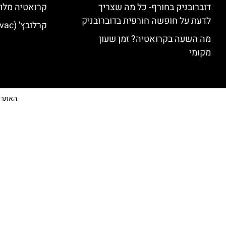
דוברובניק בחורף- כל מה שצריך
קרואטיה מלונ
לדעת על חופשה חורפית בדוברובניק
קרלובץ' (Karlovac) מלונות מומלצים
מה השעה בקרואטיה? זמן שעון
מקומי
האתר הי