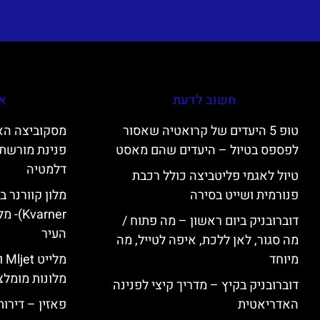
חשוב לדעת
אי
טופ 5 היעדים של קרואטיה שאסור
לפספס בטיול – היעדים שהם מאסט
פנינת מורשת 
דלמטיה
טיול לאגמי פליטביצה כולל רכבת
פנורמית ושייט בסירה
varner
דוברובניק ביום ראשון – מה פתוח /
העיר
מה סגור, לאן ללכת, איפה לטייל, מה
מיוחד
מל
מלונות מומלצ
דוברובניק בקיץ – מדריך קיצי לפנינה
האדריאטית
פאזין – דירו