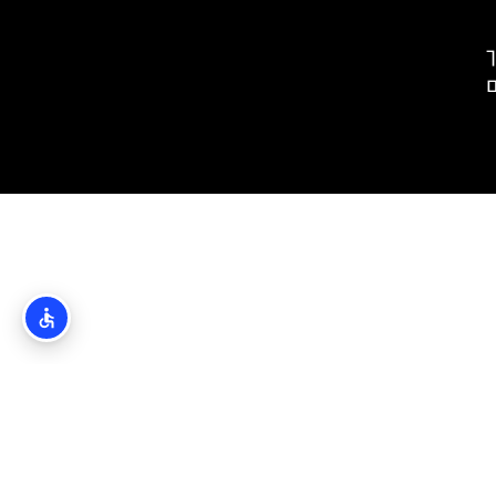
– איך
ם