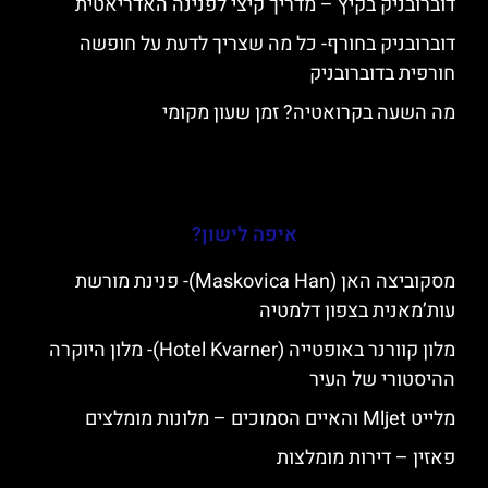
דוברובניק בקיץ – מדריך קיצי לפנינה האדריאטית
דוברובניק בחורף- כל מה שצריך לדעת על חופשה
חורפית בדוברובניק
מה השעה בקרואטיה? זמן שעון מקומי
איפה לישון?
מסקוביצה האן (Maskovica Han)- פנינת מורשת
עות’מאנית בצפון דלמטיה
מלון קוורנר באופטייה (Hotel Kvarner)- מלון היוקרה
ההיסטורי של העיר
מלייט Mljet והאיים הסמוכים – מלונות מומלצים
פאזין – דירות מומלצות