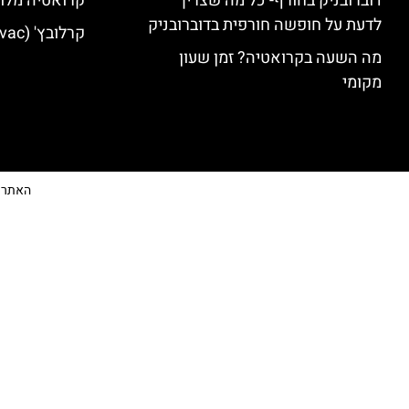
דוברובניק בחורף- כל מה שצריך
קרואטיה מלונ
לדעת על חופשה חורפית בדוברובניק
קרלובץ' (Karlovac) מלונות מומלצים
מה השעה בקרואטיה? זמן שעון
מקומי
האתר הי