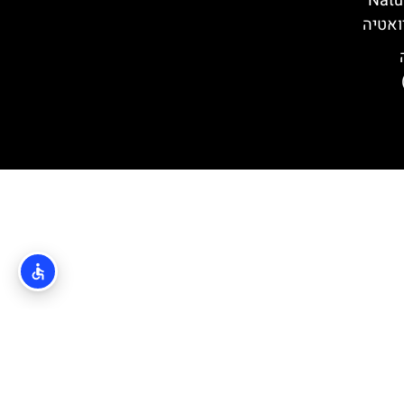
(Nature Park
(Croatian Nat