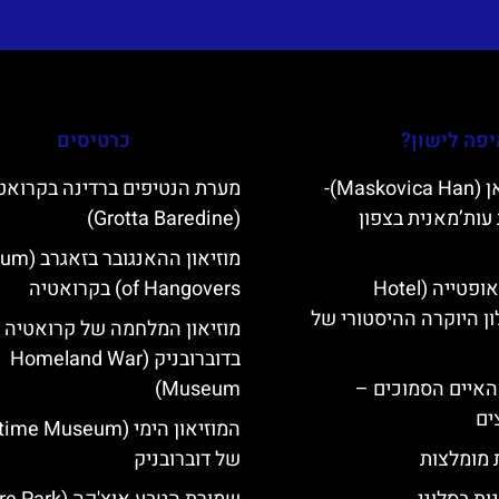
פה לישון?
כרטיסים
מסקוביצה האן (Maskovica Han)-
מערת הנטיפים ברדינה בקרואט
עות’מאנית בצפון
(Grotta Baredine)
מוזיאון ההאנ
מלון קוורנר באופטייה (Hotel
of Hangovers) בקרואטיה
K)- מלון היוקרה ההיסטורי של
מוזיאון המלחמה של קרואטיה
בדוברובניק (Homeland War
ייט Mljet והאיים הסמוכים –
Museum)
ים
ת מומלצות
של דוברובניק