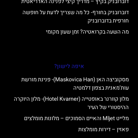
דוברובניק בקיץ – מדריך קיצי לפנינה האדריאטית
דוברובניק בחורף- כל מה שצריך לדעת על חופשה
חורפית בדוברובניק
מה השעה בקרואטיה? זמן שעון מקומי
איפה לישון?
מסקוביצה האן (Maskovica Han)- פנינת מורשת
עות’מאנית בצפון דלמטיה
מלון קוורנר באופטייה (Hotel Kvarner)- מלון היוקרה
ההיסטורי של העיר
מלייט Mljet והאיים הסמוכים – מלונות מומלצים
פאזין – דירות מומלצות