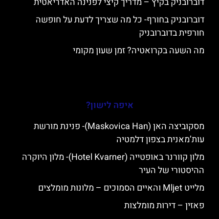
דוברובניק בקיץ – מדריך קיצי לפנינה האדריאטית
דוברובניק בחורף- כל מה שצריך לדעת על חופשה
חורפית בדוברובניק
מה השעה בקרואטיה? זמן שעון מקומי
איפה לישון?
מסקוביצה האן (Maskovica Han)- פנינת מורשת
עות’מאנית בצפון דלמטיה
מלון קוורנר באופטייה (Hotel Kvarner)- מלון היוקרה
ההיסטורי של העיר
מלייט Mljet והאיים הסמוכים – מלונות מומלצים
פאזין – דירות מומלצות