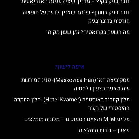
דוברובניק בקיץ – מדריך קיצי לפנינה האדריאטית
דוברובניק בחורף- כל מה שצריך לדעת על חופשה
חורפית בדוברובניק
מה השעה בקרואטיה? זמן שעון מקומי
איפה לישון?
מסקוביצה האן (Maskovica Han)- פנינת מורשת
עות’מאנית בצפון דלמטיה
מלון קוורנר באופטייה (Hotel Kvarner)- מלון היוקרה
ההיסטורי של העיר
מלייט Mljet והאיים הסמוכים – מלונות מומלצים
פאזין – דירות מומלצות