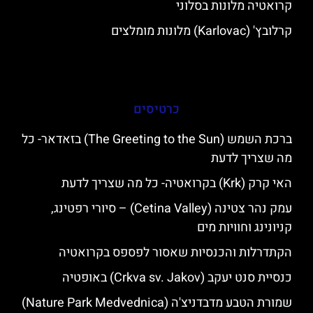
קרואטיה מלונות בסלוני
קרלובץ' (Karlovac) מלונות מומלצים
כרטיסים
ברכת השמש (The Greeting to the Sun) בזאדאר- כל
מה שצריך לדעת
האי קרק (Krk) בקרואטיה- כל מה שצריך לדעת
עמק נהר צטינה (Cetina Valley) – סיורי רפטינג,
קניונינג וחוויות מים
הקתדרלות והכנסיות שאסור לפספס בקרואטיה
כנסיית סנט יעקב (Crkva sv. Jakov) באופטיה
שמורת הטבע מדבדניצ'ה (Nature Park Medvednica)