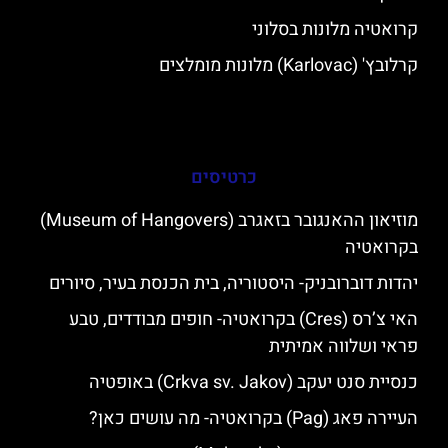
קרואטיה מלונות בסלוני
קרלובץ' (Karlovac) מלונות מומלצים
כרטיסים
מוזיאון ההאנגובר בזאגרב (Museum of Hangovers)
בקרואטיה
יהדות דוברובניק- היסטוריה, בית הכנסת בעיר, סיורים
האי צ’רס (Cres) בקרואטיה- חופים מבודדים, טבע
פראי ושלווה אמיתית
כנסיית סנט יעקב (Crkva sv. Jakov) באופטיה
העיירה פאג (Pag) בקרואטיה- מה עושים כאן?