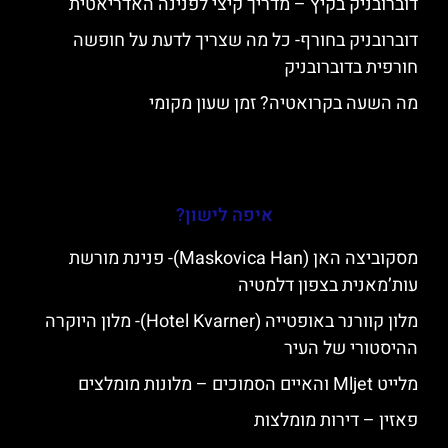
דוברובניק בקיץ – מדריך קיצי לפנינה האדריאטית
דוברובניק בחורף- כל מה שצריך לדעת על חופשה
חורפית בדוברובניק
מה השעה בקרואטיה? זמן שעון מקומי
איפה לישון?
מסקוביצה האן (Maskovica Han)- פנינת מורשת
עות’מאנית בצפון דלמטיה
מלון קוורנר באופטייה (Hotel Kvarner)- מלון היוקרה
ההיסטורי של העיר
מלייט Mljet והאיים הסמוכים – מלונות מומלצים
פאזין – דירות מומלצות