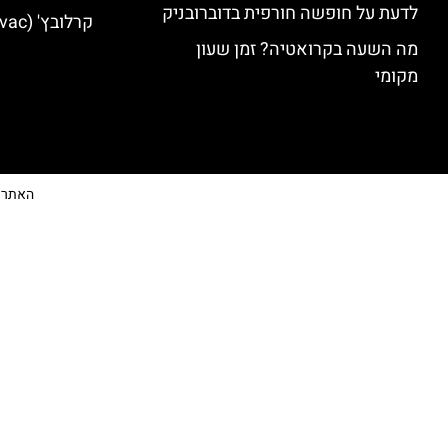
לדעת על חופשה חורפית בדוברובניק
קרלובץ' (Karlovac) מלונות מומלצים
מה השעה בקרואטיה? זמן שעון
מקומי
האתר הי