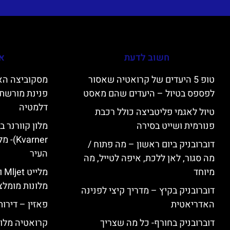
חשוב לדעת
אי
טופ 5 היעדים של קרואטיה שאסור
לפספס בטיול – היעדים שהם מאסט
פנינת מורשת 
דלמטיה
טיול לאגמי פליטביצה כולל רכבת
פנורמית ושייט בסירה
varner
דוברובניק ביום ראשון – מה פתוח /
העיר
מה סגור, לאן ללכת, איפה לטייל, מה
מיוחד
מל
מלונות מומלצ
דוברובניק בקיץ – מדריך קיצי לפנינה
האדריאטית
פאזין – דירו
דוברובניק בחורף- כל מה שצריך
קרואטיה מלונ