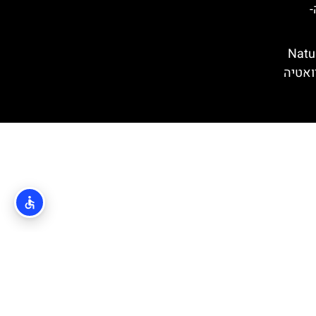
ה-
(Nature Park