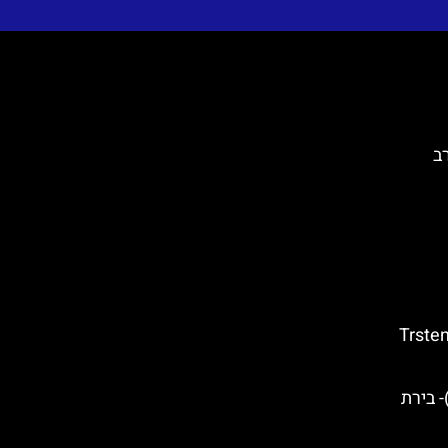
ב
בוטניים של טרסטנו (Trsteno
יירה מאלי סטון (Mali Ston)- בירת