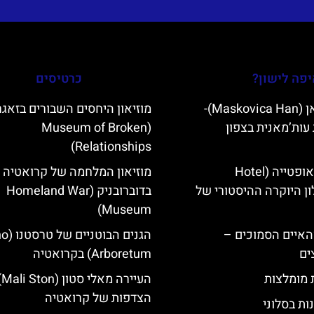
פה לישון?
כרטיסים
מסקוביצה האן (Maskovica Han)-
מוזיאון היחסים השבורים בזאגר
עות’מאנית בצפון
(Museum of Broken
Relationships)
מלון קוורנר באופטייה (Hotel
מוזיאון המלחמה של קרואטיה
K)- מלון היוקרה ההיסטורי של
בדוברובניק (Homeland War
Museum)
ייט Mljet והאיים הסמוכים –
הגנים ה
ים
Arboretum) בקרואטיה
ת מומלצות
הע
הצדפות של קרואטיה
ות בסלוני