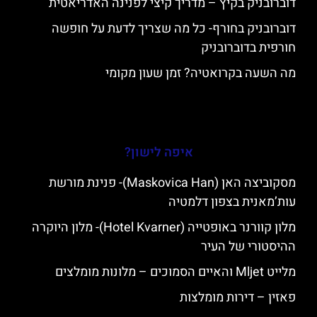
דוברובניק בקיץ – מדריך קיצי לפנינה האדריאטית
דוברובניק בחורף- כל מה שצריך לדעת על חופשה
חורפית בדוברובניק
מה השעה בקרואטיה? זמן שעון מקומי
איפה לישון?
מסקוביצה האן (Maskovica Han)- פנינת מורשת
עות’מאנית בצפון דלמטיה
מלון קוורנר באופטייה (Hotel Kvarner)- מלון היוקרה
ההיסטורי של העיר
מלייט Mljet והאיים הסמוכים – מלונות מומלצים
פאזין – דירות מומלצות