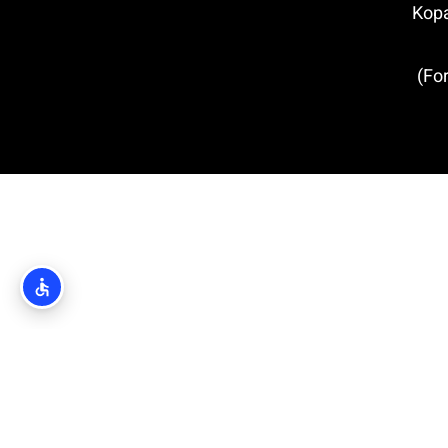
’קי ריט (Kopački
מבצר לוברינאץ' (Fort Lovrijenac)