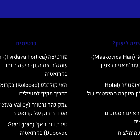
פה לישון?
כרטיסים
מסקוביצה האן (Maskovica Han)-
פורטיצה (a
עות’מאנית בצפון
שמגלה את הנוף היפה ביותר
בקרואטיה
מלון קוורנר באופטייה (Hotel
האי קולוצ'פ (Koločep
K)- מלון היוקרה ההיסטורי של
מדריך מקיף למטיילים
ייט Mljet והאיים הסמוכים –
הסוד הירוק של קרואטיה
ים
טירת דובובאץ' (Stari grad
ת מומלצות
Dubovac) בקרואטיה