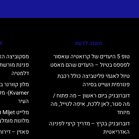
חשוב לדעת
אי
טופ 5 היעדים של קרואטיה שאסור
לפספס בטיול – היעדים שהם מאסט
פנינת מורשת 
דלמטיה
טיול לאגמי פליטביצה כולל רכבת
פנורמית ושייט בסירה
varner
דוברובניק ביום ראשון – מה פתוח /
העיר
מה סגור, לאן ללכת, איפה לטייל, מה
מיוחד
מל
מלונות מומלצ
דוברובניק בקיץ – מדריך קיצי לפנינה
האדריאטית
פאזין – דירו