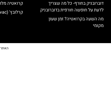
דוברובניק בחורף- כל מה שצריך
קרואטיה מלונ
לדעת על חופשה חורפית בדוברובניק
קרלובץ' (Karlovac) מלונות מומלצים
מה השעה בקרואטיה? זמן שעון
מקומי
האתר הי