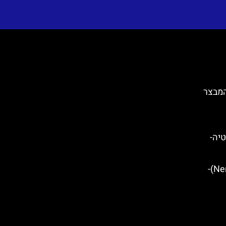
Tvrđava Fortic)- המבצר
) בקרואטיה-
עמק נהר נרטווה (Neretva Valley)-