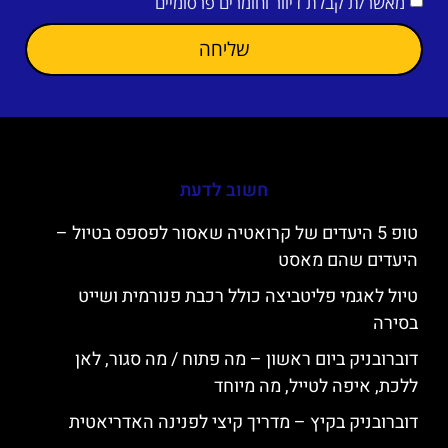
מאשר/ת קבלת דיוור וחומרים פרסומיים
שליחה
חשוב לדעת
טופ 5 היעדים של קרואטיה שאסור לפספס בטיול –
היעדים שהם מאסט
טיול לאגמי פליטביצה כולל רכבת פנורמית ושייט
בסירה
דוברובניק ביום ראשון – מה פתוח / מה סגור, לאן
ללכת, איפה לטייל, מה מיוחד
דוברובניק בקיץ – מדריך קיצי לפנינה האדריאטית