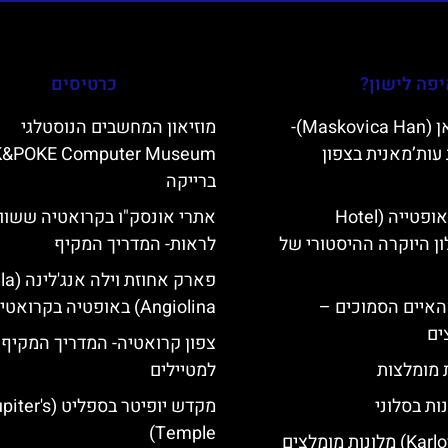
פה לישון?
כרטיסים
מסקוביצה האן (Maskovica Han)-
מוזיאון המחשבים הנוסטלגי
עות’מאנית בצפון
K&POKE Computer Museum
ברייקה
מלון קוורנר באופטייה (Hotel
אתרי אונסק"ו בקרואטיה ששוו
K)- מלון היוקרה ההיסטורי של
לראות- המדריך המקיף
פארק אחוזת ויל
ייט Mljet והאיים הסמוכים –
Angiolina) באופטיה בקרואטיה
ים
צפון קרואטיה- המדריך המקיף
ת מומלצות
למטיילים
ות בסלוני
מקדש יופיטר בספליט ('s
Temple)