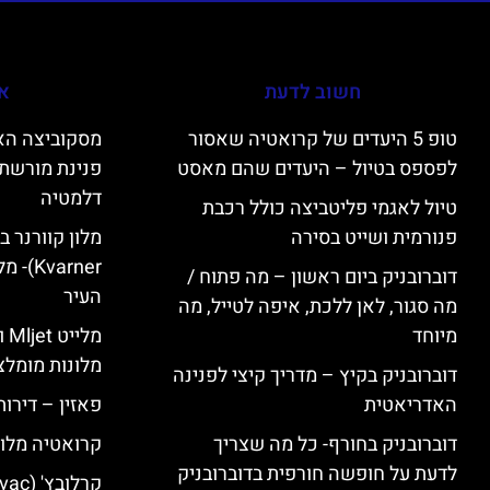
חשוב לדעת
אי
טופ 5 היעדים של קרואטיה שאסור
לפספס בטיול – היעדים שהם מאסט
פנינת מורשת 
דלמטיה
טיול לאגמי פליטביצה כולל רכבת
פנורמית ושייט בסירה
varner
דוברובניק ביום ראשון – מה פתוח /
העיר
מה סגור, לאן ללכת, איפה לטייל, מה
מיוחד
מל
מלונות מומלצ
דוברובניק בקיץ – מדריך קיצי לפנינה
האדריאטית
פאזין – דירו
דוברובניק בחורף- כל מה שצריך
קרואטיה מלונ
לדעת על חופשה חורפית בדוברובניק
קרלובץ' (Karlovac) מלונות מומלצים