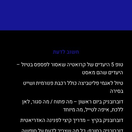
חשוב לדעת
טופ 5 היעדים של קרואטיה שאסור לפספס בטיול –
היעדים שהם מאסט
טיול לאגמי פליטביצה כולל רכבת פנורמית ושייט
בסירה
דוברובניק ביום ראשון – מה פתוח / מה סגור, לאן
ללכת, איפה לטייל, מה מיוחד
דוברובניק בקיץ – מדריך קיצי לפנינה האדריאטית
דוברובניק בחורף- כל מה שצריך לדעת על חופשה