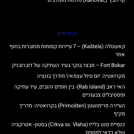
קרלובץ' (Karlovac) מלונות מומלצים
כרטיסים
קאשטלה (Kaštela) – 7 עיירות קסומות מחוברות בחוף
אחד
Fort Bokar – מבצר בוקר בעיר העתיקה של דוברובניק
מקרואטיה: יום טיול עצמאי\ מודרך בונציה
האי ראב (Rab Island)- בין חופים זהובים, עיר עתיקה
ופסטיבלים צבעוניים
העיירה פרימושטן (Primošten) בקרואטיה- מדריך
מקיף
כנסיית סנט בלייז (Crkva sv. Vlaha) בסטון- אטרקציה
שלא כדאי לפספס