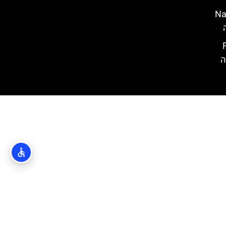
צ'ה (Nature
Fo