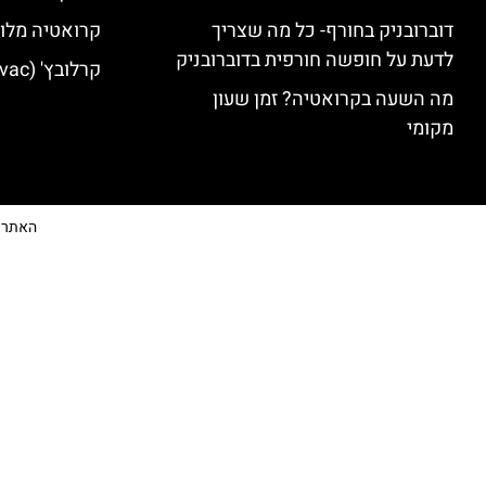
דוברובניק בחורף- כל מה שצריך
קרואטיה מלונ
לדעת על חופשה חורפית בדוברובניק
קרלובץ' (Karlovac) מלונות מומלצים
מה השעה בקרואטיה? זמן שעון
מקומי
האתר הי