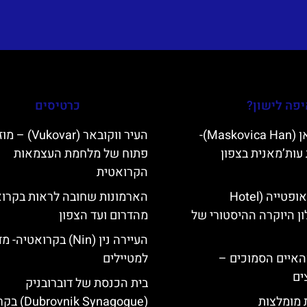
פה לישון?
כרטיסים
מסקוביצה האן (Maskovica Han)-
העיר ווקובאר (ukovar
עות’מאנית בצפון
פתוח של מלחמת העצמאות
הקרואטית
מלון קוורנר באופטייה (Hotel
הארמונות שחובה לראות בקרוא
K)- מלון היוקרה ההיסטורי של
מהדרום ועד הצפון
העיירה נין (Nin) בקרואטיה-
ייט Mljet והאיים הסמוכים –
למטיילים
ים
בית הכנסת של דוברובניק
ת מומלצות
(Dubrovnik Synagogue) בקרואטיה