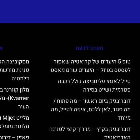
חשוב לדעת
אי
טופ 5 היעדים של קרואטיה שאסור
לפספס בטיול – היעדים שהם מאסט
פנינת מורשת 
דלמטיה
טיול לאגמי פליטביצה כולל רכבת
פנורמית ושייט בסירה
varner
דוברובניק ביום ראשון – מה פתוח /
העיר
מה סגור, לאן ללכת, איפה לטייל, מה
מיוחד
מל
מלונות מומלצ
דוברובניק בקיץ – מדריך קיצי לפנינה
האדריאטית
פאזין – דירו