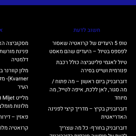
חשוב לדעת
אי
טופ 5 היעדים של קרואטיה שאסור
לפספס בטיול – היעדים שהם מאסט
פנינת מורשת 
דלמטיה
טיול לאגמי פליטביצה כולל רכבת
פנורמית ושייט בסירה
varner
דוברובניק ביום ראשון – מה פתוח /
העיר
מה סגור, לאן ללכת, איפה לטייל, מה
מיוחד
מל
מלונות מומלצ
דוברובניק בקיץ – מדריך קיצי לפנינה
האדריאטית
פאזין – דירו
דוברובניק בחורף- כל מה שצריך
קרואטיה מלונ