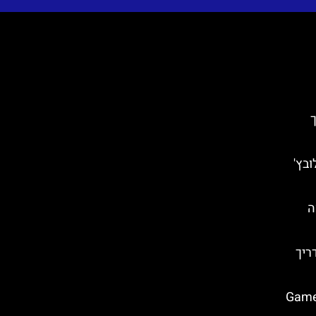
ך
ובץ'
ה
 מדריך
און משחקי הכס בספליט (Game