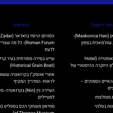
פה לישון?
כרטיסים
מסקוביצה האן (Maskovica Han)-
הפורום הרומי בזאדאר (Zadar
עות’מאנית בצפון
Roman Forum)- כל מה שצרי
לדעת
מלון קוורנר באופטייה (Hotel
שייט בסירה מסורתית בעיר קרל
K)- מלון היוקרה ההיסטורי של
(Historical Grain Boat)
אתרי אונסק"ו בקרואטיה ששוו
ייט Mljet והאיים הסמוכים –
לראות- המדריך המקיף
ים
העיירה נין (Nin) בקרואטיה-
ת מומלצות
למטיילים
ות בסלוני
מוזי