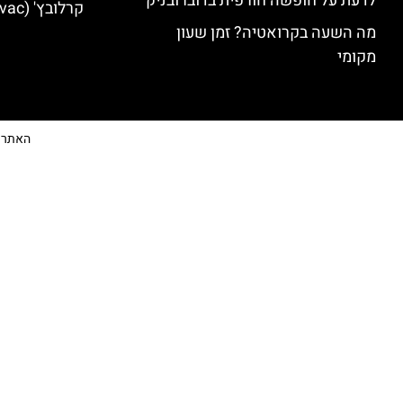
לדעת על חופשה חורפית בדוברובניק
קרלובץ' (Karlovac) מלונות מומלצים
מה השעה בקרואטיה? זמן שעון
מקומי
האתר הי