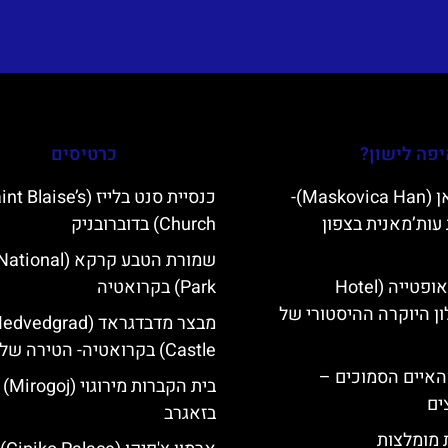
פה לישון?
כרטיסים
מסקוביצה האן (Maskovica Han)-
כנסיית סנט בלייז ( Blaise’s
עות’מאנית בצפון
Church) בדוברובניק
שמורת הטבע קרקא (l
מלון קוורנר באופטייה (Hotel
Park) בקרואטיה
K)- מלון היוקרה ההיסטורי של
מבצר מדבדגראד (vedgrad
Castle) בקרואטיה- הטירה של זאגרב
ייט Mljet והאיים הסמוכים –
בית הקברות מירוגוי (Mirogoj)
ים
בזאגרב
ת מומלצות