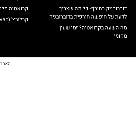
דוברובניק בחורף- כל מה שצריך
קרואטיה מלונ
לדעת על חופשה חורפית בדוברובניק
קרלובץ' (Karlovac) מלונות מומלצים
מה השעה בקרואטיה? זמן שעון
מקומי
האתר הי