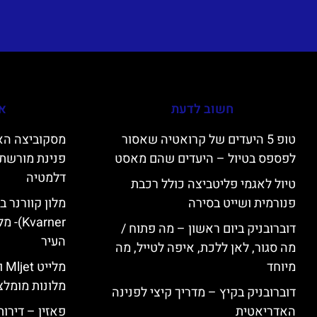
חשוב לדעת
אי
טופ 5 היעדים של קרואטיה שאסור
לפספס בטיול – היעדים שהם מאסט
פנינת מורשת 
דלמטיה
טיול לאגמי פליטביצה כולל רכבת
פנורמית ושייט בסירה
varner
דוברובניק ביום ראשון – מה פתוח /
העיר
מה סגור, לאן ללכת, איפה לטייל, מה
מיוחד
מל
מלונות מומלצ
דוברובניק בקיץ – מדריך קיצי לפנינה
האדריאטית
פאזין – דירו