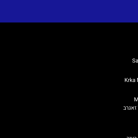
Saint
Krka Nationa
Med