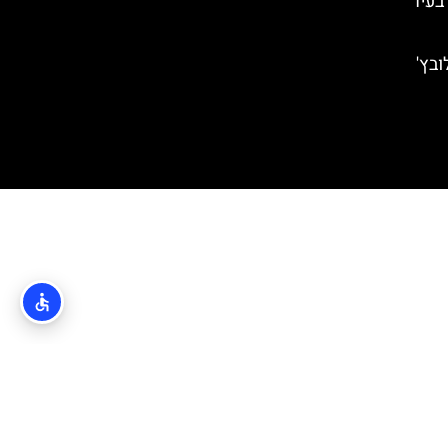
 צ'פיקו (Cipiko Palace) בעיר
ובץ'