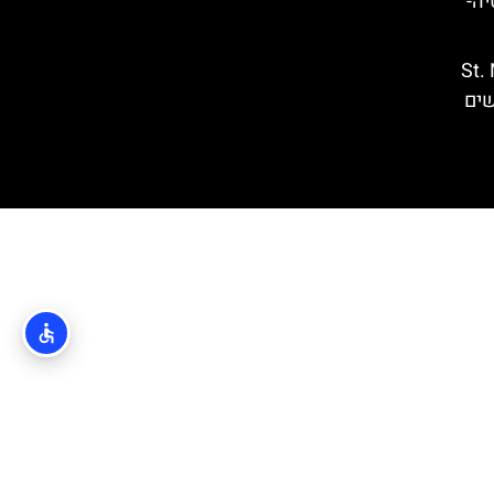
קרואטיה-
St. Nich’
רשים