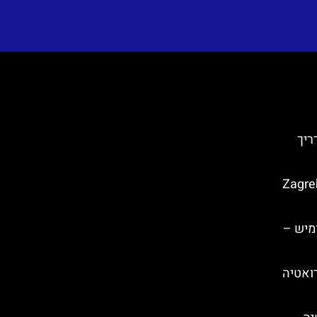
ריך
אגרב (Zagreb City
Mirabell) באומיש –
ואטיה