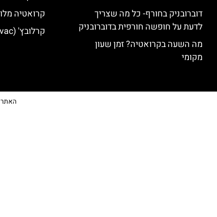
דוברובניק בחורף- כל מה שצריך
קרואטיה מלונ
לדעת על חופשה חורפית בדוברובניק
קרלובץ' (Karlovac) מלונות מומלצים
מה השעה בקרואטיה? זמן שעון
מקומי
האתר הי