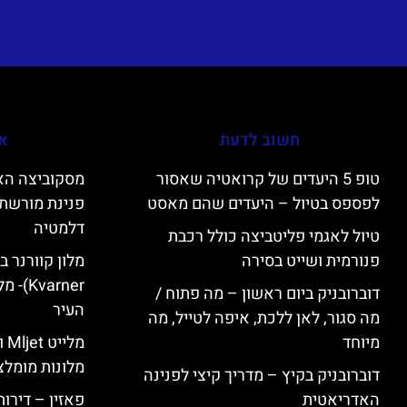
חשוב לדעת
אי
טופ 5 היעדים של קרואטיה שאסור
לפספס בטיול – היעדים שהם מאסט
פנינת מורשת 
דלמטיה
טיול לאגמי פליטביצה כולל רכבת
פנורמית ושייט בסירה
varner
דוברובניק ביום ראשון – מה פתוח /
העיר
מה סגור, לאן ללכת, איפה לטייל, מה
מיוחד
מל
מלונות מומלצ
דוברובניק בקיץ – מדריך קיצי לפנינה
האדריאטית
פאזין – דירו