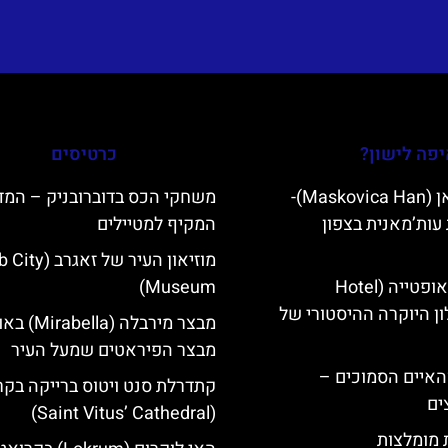
פה לישון?
כרטיסים
מסקוביצה האן (Maskovica Han)-
משחקי הכס בדוברובניק – המד
עות’מאנית בצפון
המקיף למטיילים
מוזיאון העיר של ז
מלון קוורנר באופטייה (Hotel
Museum)
K)- מלון היוקרה ההיסטורי של
מבצר מירבלה (a
מבצר הפיראטים שמעל העיר
ייט Mljet והאיים הסמוכים –
קתדרלת סנט ויטוס ברייקה בקר
ים
(Saint Vitus’ Cathedral)
ת מומלצות