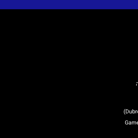
 מה
און משחקי הכס בספליט (Game