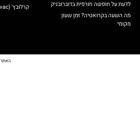
לדעת על חופשה חורפית בדוברובניק
קרלובץ' (Karlovac) מלונות מומלצים
מה השעה בקרואטיה? זמן שעון
מקומי
האתר הי