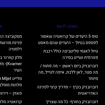
חשוב לדעת
אי
טופ 5 היעדים של קרואטיה שאסור
לפספס בטיול – היעדים שהם מאסט
פנינת מורשת 
דלמטיה
טיול לאגמי פליטביצה כולל רכבת
פנורמית ושייט בסירה
varner
דוברובניק ביום ראשון – מה פתוח /
העיר
מה סגור, לאן ללכת, איפה לטייל, מה
מיוחד
מל
מלונות מומלצ
דוברובניק בקיץ – מדריך קיצי לפנינה
האדריאטית
פאזין – דירו
דוברובניק בחורף- כל מה שצריך
קרואטיה מלונ