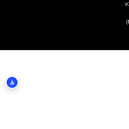
טבע
העיירה מקארסקה (Makarska)