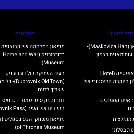
פה לישון?
כרטיסים
מסקוביצה האן (Maskovica Han)-
מוזיאון המלחמה של קרואטיה
עות’מאנית בצפון
בדוברובניק (Homeland War
Museum)
מלון קוורנר באופטייה (Hotel
העיר העתיקה של דוברובניק
K)- מלון היוקרה ההיסטורי של
(Dubrovnik Old Town)- כל
שצריך לדעת
ייט Mljet והאיים הסמוכים –
דוברובניק סיטי פאס – כרטיס
ים
התיירים של העיר (Dubrovnik Pass)
ת מומלצות
מוזי
of Thrones Museum)
ות בסלוני