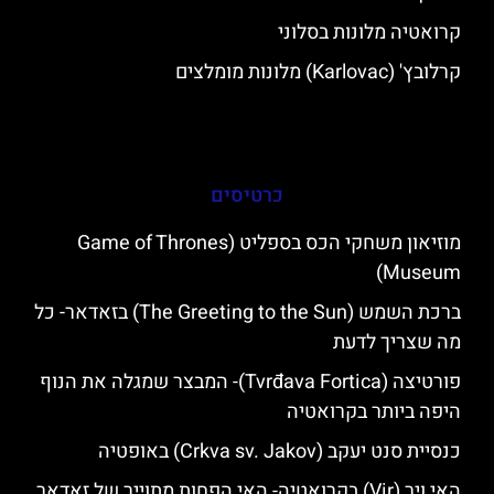
קרואטיה מלונות בסלוני
קרלובץ' (Karlovac) מלונות מומלצים
כרטיסים
מוזיאון משחקי הכס בספליט (Game of Thrones
Museum)
ברכת השמש (The Greeting to the Sun) בזאדאר- כל
מה שצריך לדעת
פורטיצה (Tvrđava Fortica)- המבצר שמגלה את הנוף
היפה ביותר בקרואטיה
כנסיית סנט יעקב (Crkva sv. Jakov) באופטיה
האי ויר (Vir) בקרואטיה- האי הפחות מתוייר של זאדאר