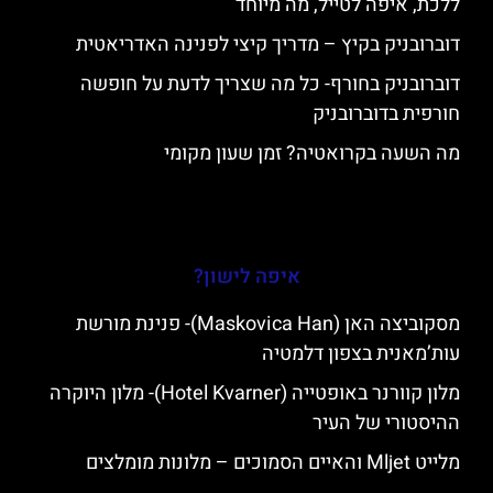
ללכת, איפה לטייל, מה מיוחד
דוברובניק בקיץ – מדריך קיצי לפנינה האדריאטית
דוברובניק בחורף- כל מה שצריך לדעת על חופשה
חורפית בדוברובניק
מה השעה בקרואטיה? זמן שעון מקומי
איפה לישון?
מסקוביצה האן (Maskovica Han)- פנינת מורשת
עות’מאנית בצפון דלמטיה
מלון קוורנר באופטייה (Hotel Kvarner)- מלון היוקרה
ההיסטורי של העיר
מלייט Mljet והאיים הסמוכים – מלונות מומלצים