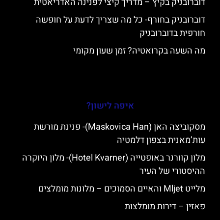
דוברובניק בקיץ – מדריך קיצי לפנינה האדריאטית
דוברובניק בחורף- כל מה שצריך לדעת על חופשה
חורפית בדוברובניק
מה השעה בקרואטיה? זמן שעון מקומי
איפה לישון?
מסקוביצה האן (Maskovica Han)- פנינת מורשת
עות’מאנית בצפון דלמטיה
מלון קוורנר באופטייה (Hotel Kvarner)- מלון היוקרה
ההיסטורי של העיר
מלייט Mljet והאיים הסמוכים – מלונות מומלצים
פאזין – דירות מומלצות