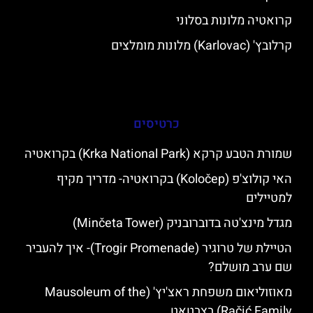
קרואטיה מלונות בסלוני
קרלובץ' (Karlovac) מלונות מומלצים
כרטיסים
שמורת הטבע קרקא (Krka National Park) בקרואטיה
האי קולוצ'פ (Koločep) בקרואטיה- מדריך מקיף
למטיילים
מגדל מינצ'טה בדוברובניק (Minčeta Tower)
הטיילת של טרוגיר (Trogir Promenade)- איך להעביר
שם ערב מושלם?
מאוזוליאום משפחת ראצ'יץ' (Mausoleum of the
Račić Family) בצבטאט