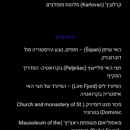
קרלובץ' (Karlovac) מלונות מומלצים
כרטיסים
האי שיפן (Šipan) – חופים, טבע והיסטוריה מול
דוברובניק
חצי האי פליישץ (Pelješac) בקרואטיה- המדריך
המקיף
הפיורד לים (Lim Fjord) – הפיורד של חצי האי
איסטריה בקרואטיה
מנזר סנט דומיניק (Church and monastery of St.
Dominic) בטרוגיר
מאוזוליאום משפחת ראצ'יץ' (Mausoleum of the