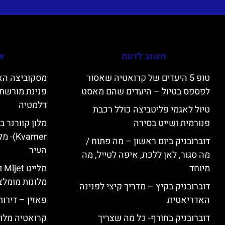
חשוב לדעת
אי
טופ 5 היעדים של קרואטיה שאסור
לפספס בטיול – היעדים שהם מאסט
פנינת מורשת 
דלמטיה
טיול לאגמי פליטביצה כולל רכבת
פנורמית ושייט בסירה
varner
דוברובניק ביום ראשון – מה פתוח /
העיר
מה סגור, לאן ללכת, איפה לטייל, מה
מיוחד
מל
מלונות מומלצ
דוברובניק בקיץ – מדריך קיצי לפנינה
האדריאטית
פאזין – דירו
דוברובניק בחורף- כל מה שצריך
קרואטיה מלונ