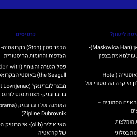
פה לישון?
כרטיסים
מסקוביצה האן (Maskovica Han)-
הכפר סטון (Ston) בקרואטי
עות’מאנית בצפון
הצדפות והחומות ההיסטורית
פסל הנערה והשחף (th
מלון קוורנר באופטייה (Hotel
the Seagull) באופטיה בקרואטיה
K)- מלון היוקרה ההיסטורי של
בדוברובניק- מצודת סנט לורנס
ייט Mljet והאיים הסמוכים –
האומגה של דוברובני
ים
Zipline Dubrovnik)
ת מומלצות
האי אוליב (olib)- אי הבוטיק
ות בסלוני
של קרואטיה