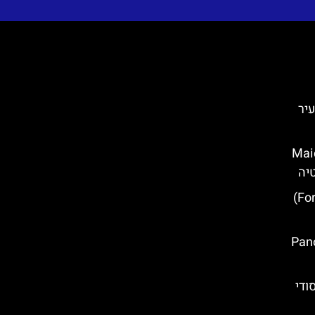
ה- עיר
Maiden wi
מבצר לוברינאץ' (Fort Lovrijenac)
ק (Panorama
 הסודי