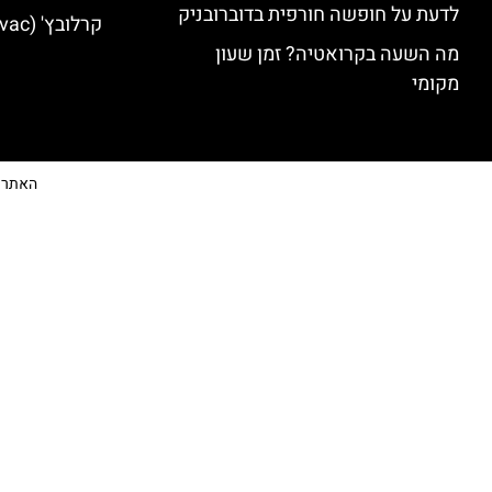
לדעת על חופשה חורפית בדוברובניק
קרלובץ' (Karlovac) מלונות מומלצים
מה השעה בקרואטיה? זמן שעון
מקומי
האתר הי