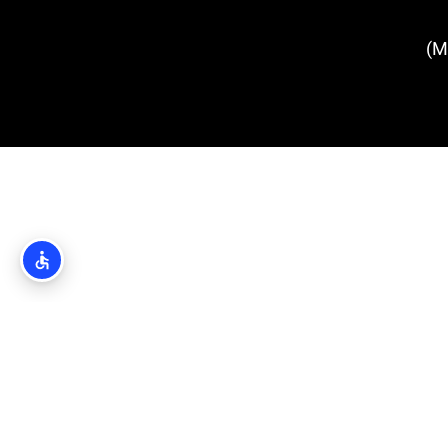
העיירה מושצ'ניצ'ה (Mošćenice)