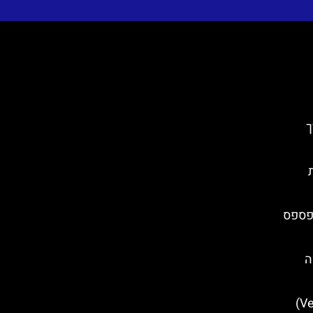
ך
רות
פספס
ה
מערת וטרניצה (Veternica Cave)