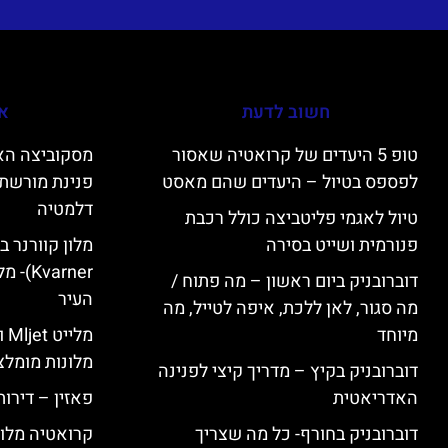
חשוב לדעת
אי
טופ 5 היעדים של קרואטיה שאסור
לפספס בטיול – היעדים שהם מאסט
פנינת מורשת 
דלמטיה
טיול לאגמי פליטביצה כולל רכבת
פנורמית ושייט בסירה
varner
דוברובניק ביום ראשון – מה פתוח /
העיר
מה סגור, לאן ללכת, איפה לטייל, מה
מיוחד
מל
מלונות מומלצ
דוברובניק בקיץ – מדריך קיצי לפנינה
האדריאטית
פאזין – דירו
דוברובניק בחורף- כל מה שצריך
קרואטיה מלונ