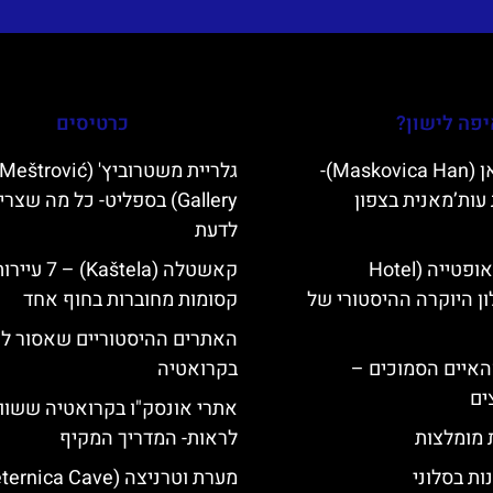
פה לישון?
כרטיסים
מסקוביצה האן (Maskovica Han)-
גלריית משטרוביץ' (Meštrović
עות’מאנית בצפון
Gallery) בספליט- כל מה שצרי
לדעת
מלון קוורנר באופטייה (Hotel
קאשטלה (Kaštela) – 7 עיי
K)- מלון היוקרה ההיסטורי של
קסומות מחוברות בחוף אחד
האתרים ההיסטוריים שאסור ל
ייט Mljet והאיים הסמוכים –
בקרואטיה
ים
אתרי אונסק"ו בקרואטיה ששוו
ת מומלצות
לראות- המדריך המקיף
ות בסלוני