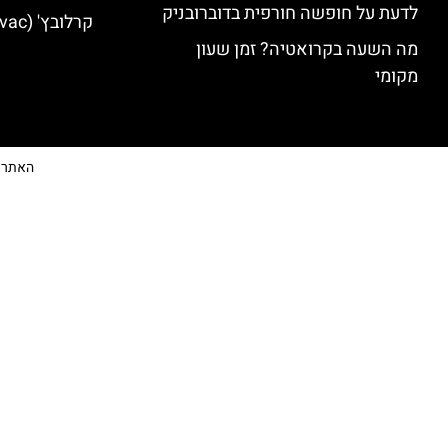
לדעת על חופשה חורפית בדוברובניק
קרלובץ' (Karlovac) מלונות מומלצים
מה השעה בקרואטיה? זמן שעון
מקומי
האתר הי