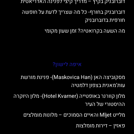
דוברובניק בקיץ – מדריך קיצי לפנינה האדריאטית
דוברובניק בחורף- כל מה שצריך לדעת על חופשה
חורפית בדוברובניק
מה השעה בקרואטיה? זמן שעון מקומי
איפה לישון?
מסקוביצה האן (Maskovica Han)- פנינת מורשת
עות’מאנית בצפון דלמטיה
מלון קוורנר באופטייה (Hotel Kvarner)- מלון היוקרה
ההיסטורי של העיר
מלייט Mljet והאיים הסמוכים – מלונות מומלצים
פאזין – דירות מומלצות