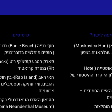
פה לישון?
כרטיסים
מסקוביצה האן (Maskovica Han)-
חוף בנייה (Beach
עות’מאנית בצפון
| חופים מומלצים בדוברובניק
פארק הטבע קופצ
מלון קוורנר באופטייה (Hotel
Rit) במזרח קרואטיה
K)- מלון היוקרה ההיסטורי של
האי ראב (Rab Island)- בי
זהובים, עיר עתיקה ופסטיבלים
ייט Mljet והאיים הסמוכים –
צבעוניים
ים
מוזיאון האדם הניאנדרטלי בקר
ת מומלצות
(Krapina Neanderthal Museum)