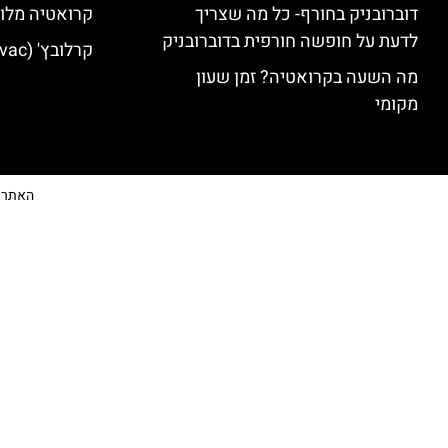
דוברובניק בחורף- כל מה שצריך
קרואטיה מלונ
לדעת על חופשה חורפית בדוברובניק
קרלובץ' (Karlovac) מלונות מומלצים
מה השעה בקרואטיה? זמן שעון
מקומי
האתר הי