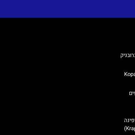
Banje ) בדוברובניק
’קי ריט (Kopački
ן חופים
פינה