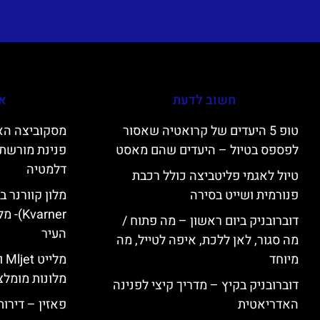
חשוב לדעת
אי
טופ 5 היעדים של קרואטיה שאסור
לפספס בטיול – היעדים שהם מאסט
פנינת מורשת 
דלמטיה
טיול לאגמי פליטביצה כולל רכבת
פנורמית ושייט בסירה
varner
דוברובניק ביום ראשון – מה פתוח /
העיר
מה סגור, לאן ללכת, איפה לטייל, מה
מיוחד
מל
מלונות מומלצ
דוברובניק בקיץ – מדריך קיצי לפנינה
האדריאטית
פאזין – דירו