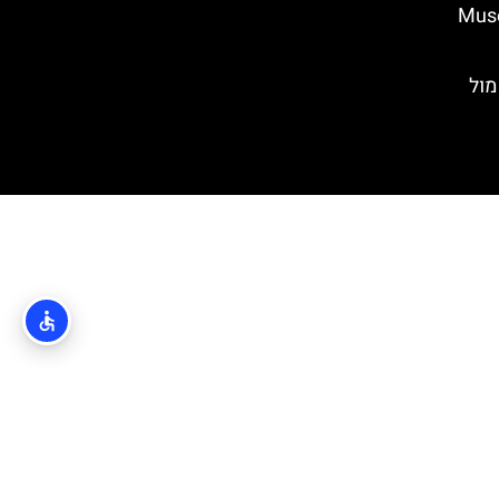
 בזאדאר (Museum
וק מול