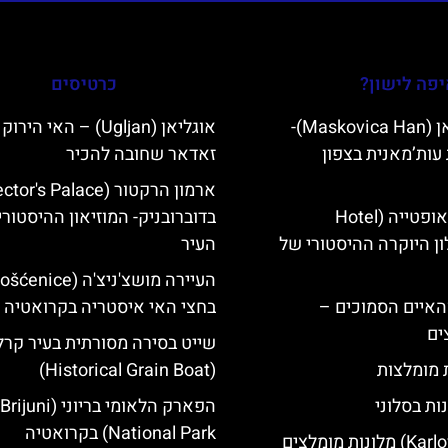
פה לישון?
כרטיסים
מסקוביצה האן (Maskovica Han)-
אוגליאן (Ugljan) – האי היר
עות’מאנית בצפון
זאדאר שחובה להכיר
מלון קוורנר באופטייה (Hotel
בדוברובניק- המוזיאון ההיסטורי
K)- מלון היוקרה ההיסטורי של
העיר
ייט Mljet והאיים הסמוכים –
בחצי האי איסטריה בקרואטיה
ים
שייט בסירה מסורתית בעיר קרל
ת מומלצות
(Historical Grain Boat)
ות בסלוני
הפארק הלאומי בריוני (Brijuni
National Park) בקרואטיה