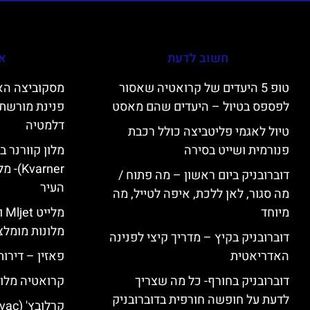
חשוב לדעת
אי
טופ 5 היעדים של קרואטיה שאסור
לפספס בטיול – היעדים שהם מאסט
פנינת מורשת 
דלמטיה
טיול לאגמי פליטביצה כולל רכבת
פנורמית ושייט בסירה
varner
דוברובניק ביום ראשון – מה פתוח /
העיר
מה סגור, לאן ללכת, איפה לטייל, מה
מיוחד
מל
מלונות מומלצ
דוברובניק בקיץ – מדריך קיצי לפנינה
האדריאטית
פאזין – דירו
דוברובניק בחורף- כל מה שצריך
קרואטיה מלונ
לדעת על חופשה חורפית בדוברובניק
קרלובץ' (Karlovac) מלונות מומלצים