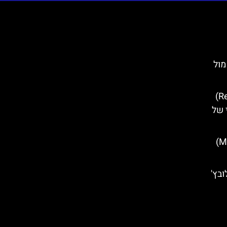
וק מול
ארמון הרקטור (Rector's Palace)
 של
העיירה מושצ'ניצ'ה (Mošćenice)
ובץ'