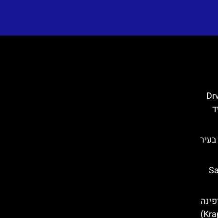
Drvenik
ליד
 צ'פיקו (Cipiko Palace) בעיר
Saint
פינה