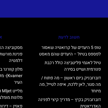
חשוב לדעת
אי
טופ 5 היעדים של קרואטיה שאסור
לפספס בטיול – היעדים שהם מאסט
פנינת מורשת 
דלמטיה
טיול לאגמי פליטביצה כולל רכבת
פנורמית ושייט בסירה
varner
דוברובניק ביום ראשון – מה פתוח /
העיר
מה סגור, לאן ללכת, איפה לטייל, מה
מיוחד
מל
מלונות מומלצ
דוברובניק בקיץ – מדריך קיצי לפנינה
האדריאטית
פאזין – דירו