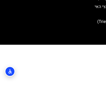
ן (Motovun) בחצי האי
העיר האיטלקית טרייסטה (Trieste)