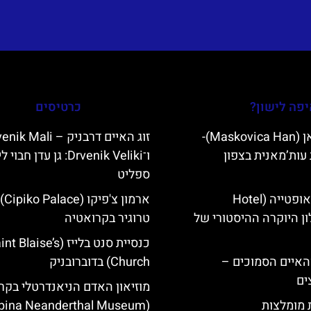
פה לישון?
כרטיסים
מסקוביצה האן (Maskovica Han)-
זוג האיים דרבניק –  Mali
עות’מאנית בצפון
ו־Drvenik Veliki: גן עדן חבוי 
ספליט
מלון קוורנר באופטייה (Hotel
ארמון
K)- מלון היוקרה ההיסטורי של
טרוגיר בקרואטיה
כנסיית סנט בלייז ( Blaise’s
ייט Mljet והאיים הסמוכים –
Church) בדוברובניק
ים
מוזיאון האדם הניאנדרטלי בקר
ת מומלצות
(Krapina Neanderthal Museum)