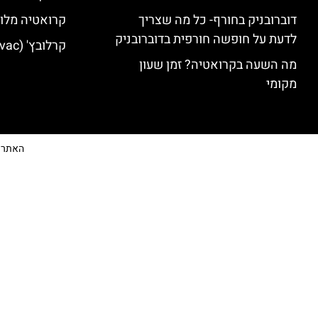
דוברובניק בחורף- כל מה שצריך
קרואטיה מלונ
לדעת על חופשה חורפית בדוברובניק
קרלובץ' (Karlovac) מלונות מומלצים
מה השעה בקרואטיה? זמן שעון
מקומי
האתר הי