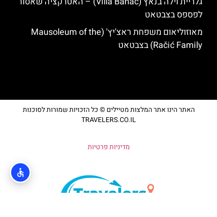
גלריית וילה בנאץ (Villa Banac) – האטרקציה שאסור
לפספס בצבטאט
מאוזוליאום משפחת ראצ'יץ' (Mausoleum of the
Račić Family) בצבטאט
האתר הינו אתר המלצות מטיילים © כל הזכויות שמורות לסוכנות
TRAVELERS.CO.IL
מדיניות פרטיות