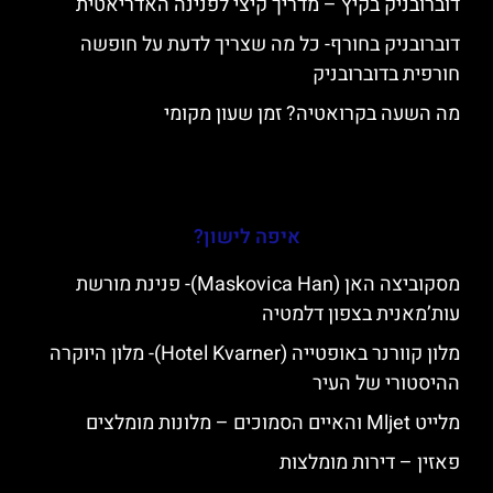
דוברובניק בקיץ – מדריך קיצי לפנינה האדריאטית
דוברובניק בחורף- כל מה שצריך לדעת על חופשה
חורפית בדוברובניק
מה השעה בקרואטיה? זמן שעון מקומי
איפה לישון?
מסקוביצה האן (Maskovica Han)- פנינת מורשת
עות’מאנית בצפון דלמטיה
מלון קוורנר באופטייה (Hotel Kvarner)- מלון היוקרה
ההיסטורי של העיר
מלייט Mljet והאיים הסמוכים – מלונות מומלצים
פאזין – דירות מומלצות