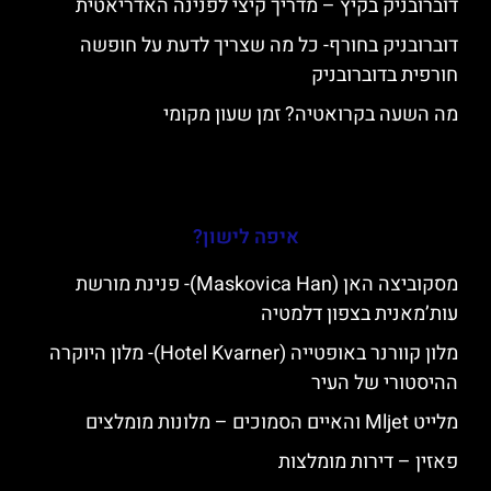
דוברובניק בקיץ – מדריך קיצי לפנינה האדריאטית
דוברובניק בחורף- כל מה שצריך לדעת על חופשה
חורפית בדוברובניק
מה השעה בקרואטיה? זמן שעון מקומי
איפה לישון?
מסקוביצה האן (Maskovica Han)- פנינת מורשת
עות’מאנית בצפון דלמטיה
מלון קוורנר באופטייה (Hotel Kvarner)- מלון היוקרה
ההיסטורי של העיר
מלייט Mljet והאיים הסמוכים – מלונות מומלצים
פאזין – דירות מומלצות