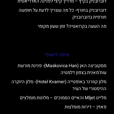
דוברובניק בקיץ – מדריך קיצי לפנינה האדריאטית
דוברובניק בחורף- כל מה שצריך לדעת על חופשה
חורפית בדוברובניק
מה השעה בקרואטיה? זמן שעון מקומי
איפה לישון?
מסקוביצה האן (Maskovica Han)- פנינת מורשת
עות’מאנית בצפון דלמטיה
מלון קוורנר באופטייה (Hotel Kvarner)- מלון היוקרה
ההיסטורי של העיר
מלייט Mljet והאיים הסמוכים – מלונות מומלצים
פאזין – דירות מומלצות