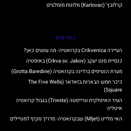
קרלובץ' (Karlovac) מלונות מומלצים
כרטיסים
העיירה Crikvenica בקרואטיה- מה עושים כאן?
כנסיית סנט יעקב (Crkva sv. Jakov) באופטיה
מערת הנטיפים ברדינה בקרואטיה (Grotta Baredine)
כיכר חמש הבארות בזאדאר (The Five Wells
Square)
העיר האיטלקית טרייסטה (Trieste) בגבול קרואטיה
איטליה
האי מלייט (Mljet) שבקרואטיה- מדריך מקיף למטיילים