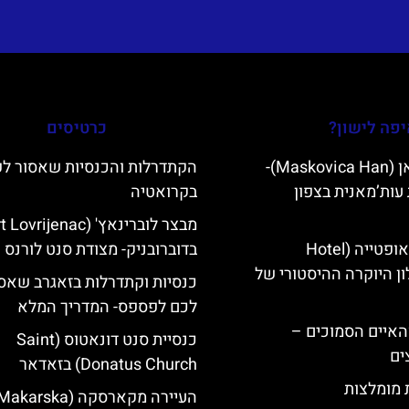
פה לישון?
כרטיסים
מסקוביצה האן (Maskovica Han)-
הקתדרלות והכנסיות שאסור ל
עות’מאנית בצפון
בקרואטיה
מלון קוורנר באופטייה (Hotel
בדוברובניק- מצודת סנט לורנס
K)- מלון היוקרה ההיסטורי של
כנסיות וקתדרלות בזאגרב שאס
לכם לפספס- המדריך המלא
ייט Mljet והאיים הסמוכים –
כנסיית סנט דונאטוס (Saint
ים
Donatus Church) בזאדאר
ת מומלצות