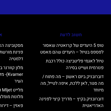
חשוב לדעת
אי
טופ 5 היעדים של קרואטיה שאסור
לפספס בטיול – היעדים שהם מאסט
פנינת מורשת 
דלמטיה
טיול לאגמי פליטביצה כולל רכבת
פנורמית ושייט בסירה
varner
דוברובניק ביום ראשון – מה פתוח /
העיר
מה סגור, לאן ללכת, איפה לטייל, מה
מיוחד
מל
מלונות מומלצ
דוברובניק בקיץ – מדריך קיצי לפנינה
האדריאטית
פאזין – דירו