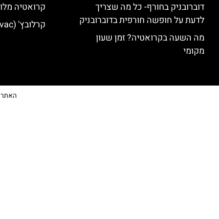
דוברובניק בחורף- כל מה שצריך
קרואטיה מלונ
לדעת על חופשה חורפית בדוברובניק
קרלובץ' (Karlovac) מלונות מומלצים
מה השעה בקרואטיה? זמן שעון
מקומי
האתר הי