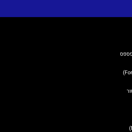
פספס
מבצר לוברינאץ' (Fort Lovrijenac)
ור
העיירה מקארסקה (Makarska)