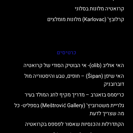
קרואטיה מלונות בסלוני
קרלובץ' (Karlovac) מלונות מומלצים
כרטיסים
האי אוליב (olib)- אי הבוטיק הסודי של קרואטיה
האי שיפן (Šipan) – חופים, טבע והיסטוריה מול
דוברובניק
כריסמס בזאגרב – מדריך מקיף לחג המולד בעיר
גלריית משטרוביץ' (Meštrović Gallery) בספליט- כל
מה שצריך לדעת
הקתדרלות והכנסיות שאסור לפספס בקרואטיה