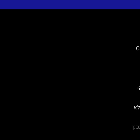
City
ה-
לא
כנן