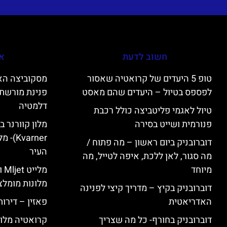
חשוב לדעת
אי
טופ 5 היעדים של קרואטיה שאסור
לפספס בטיול – היעדים שהם מאסט
פנינת מורשת 
דלמטיה
טיול לאגמי פליטביצה כולל רכבת
פנורמית ושייט בסירה
varner
דוברובניק ביום ראשון – מה פתוח /
העיר
מה סגור, לאן ללכת, איפה לטייל, מה
מיוחד
מל
מלונות מומלצ
דוברובניק בקיץ – מדריך קיצי לפנינה
האדריאטית
פאזין – דירו
דוברובניק בחורף- כל מה שצריך
קרואטיה מלונ