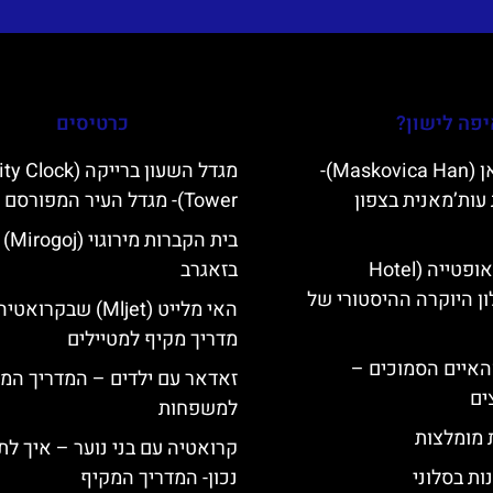
פה לישון?
כרטיסים
מסקוביצה האן (Maskovica Han)-
מגדל השעון ברייקה ( Clock
עות’מאנית בצפון
Tower)- מגדל העיר המפורסם
בית הקברות מירוגוי (Mirogoj)
מלון קוורנר באופטייה (Hotel
בזאגרב
K)- מלון היוקרה ההיסטורי של
האי מלייט (Mljet) שבקרואטי
מדריך מקיף למטיילים
ייט Mljet והאיים הסמוכים –
זאדאר עם ילדים – המדריך המ
ים
למשפחות
ת מומלצות
קרואטיה עם בני נוער – איך לת
ות בסלוני
נכון- המדריך המקיף