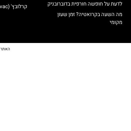
לדעת על חופשה חורפית בדוברובניק
קרלובץ' (Karlovac) מלונות מומלצים
מה השעה בקרואטיה? זמן שעון
מקומי
האתר הי