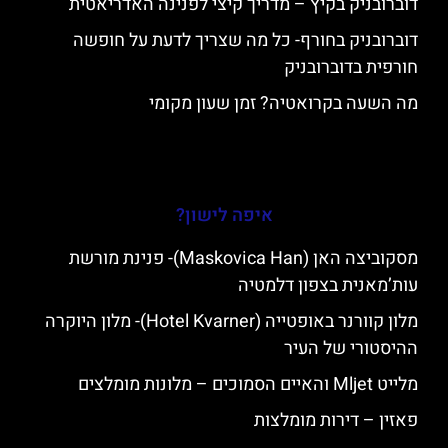
דוברובניק בקיץ – מדריך קיצי לפנינה האדריאטית
דוברובניק בחורף- כל מה שצריך לדעת על חופשה
חורפית בדוברובניק
מה השעה בקרואטיה? זמן שעון מקומי
איפה לישון?
מסקוביצה האן (Maskovica Han)- פנינת מורשת
עות’מאנית בצפון דלמטיה
מלון קוורנר באופטייה (Hotel Kvarner)- מלון היוקרה
ההיסטורי של העיר
מלייט Mljet והאיים הסמוכים – מלונות מומלצים
פאזין – דירות מומלצות