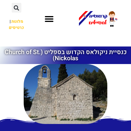
מלונות
|
כרטיסים
השכרת רכב
חשוב לדעת
לא רק קרואטיה
כנסיית ניקולאס הקדוש בספליט (Church of St.
Nickolas)