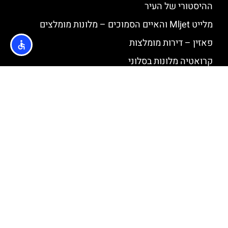
ההיסטורי של העיר
מלייט Mljet והאיים הסמוכים – מלונות מומלצים
פאזין – דירות מומלצות
קרואטיה מלונות בסלוני
קרלובץ' (Karlovac) מלונות מומלצים
כרטיסים
Jesuit Staircase – גרם המדרגות המפורסם ממשחקי
הכס בדוברובניק
העיר העתיקה של זאדאר – כל מה שצריך לדעת
מנזר סנט דומיניק (Church and monastery of St.
Dominic) בטרוגיר