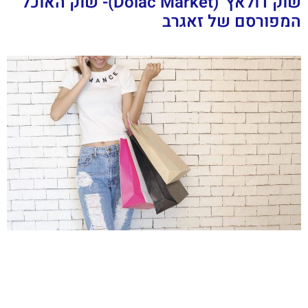
שוק דולאץ' (Dolac Market)- שוק האוכל
המפורסם של זאגרב