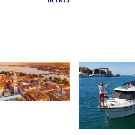
בזאדאר