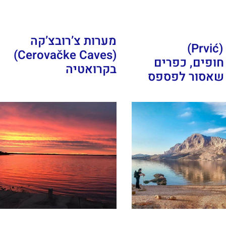
מערות צ’רובצ’קה
האי פריבץ' (Prvić)
(Cerovačke Caves)
חופים, כפרים
בקרואטיה
 שאסור לפספס