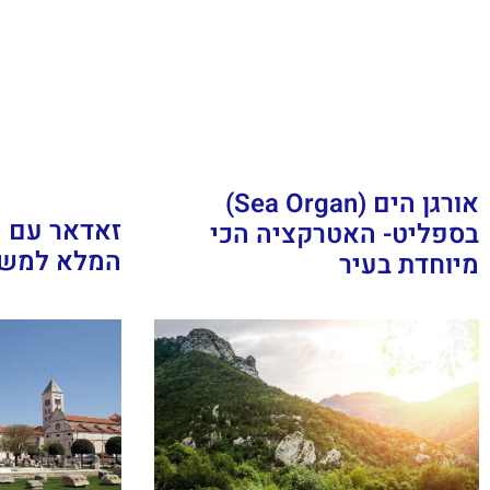
אורגן הים (Sea Organ)
זאדאר עם י
בספליט- האטרקציה הכי
המלא למש
מיוחדת בעיר