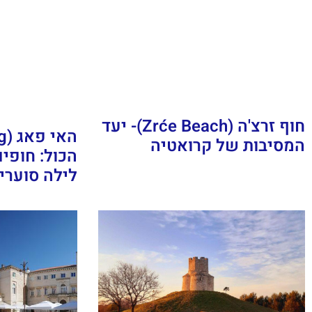
חוף זרצ'ה (Zrće Beach)- יעד
המסיבות של קרואטיה
הכול: חופים
לילה סוערי