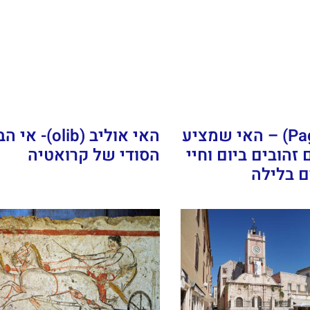
האי פאג (Pag) – האי שמציע
האי אוליב (olib)-
 זהובים ביום וחיי
הסודי של קרואטיה
ם בלילה