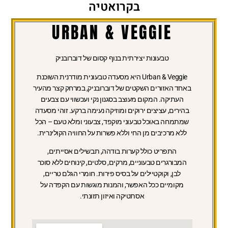
בקרואטיה
URBAN & VEGGIE
טבעונות יצירתית בנוף קסום של דוברובניק
Urban & Veggie היא מסעדה טבעונית מודרנית השוכנת
באחד האזורים השקטים של דוברובניק, במרחק קצר מהעיר
העתיקה. המקום מעוצב בסגנון נקי ועכשווי עם צבעים
בהירים, עציצים ירוקים ומוזיקה נעימה ברקע. זוהי מסעדה
שמתמחה באוכל טבעוני מוקפד, צבעוני ומלא טעם – הכל
ללא מרכיבים מן החי וללא פשרות על החוויה הקולינרית.
התפריט כולל קערות בודהה, תבשילים אסייתים,
המבורגרים טבעוניים, מרקים, סלטים, קינוחים ללא סוכר
לבן, וקוקטיילים על בסיס פירות. חומרי הגלם טריים,
מקומיים ככל האפשר, והמנות מוגשות עם הקפדה על
אסתטיקה ואיזון תזונתי.