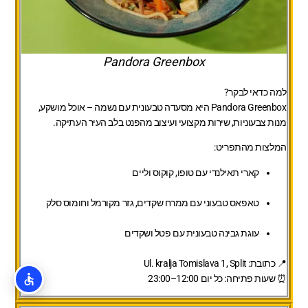
Pandora Greenbox
למה כדאי לבקר?
Pandora Greenbox היא מסעדה טבעונית עם נשמה – אוכל מושקע,
מנות צבעוניות, שירות מקצועי ועיצוב מהפנט בלב העיר העתיקה.
המלצות מהתפריט:
קארי תאילנדי עם טופו, קוקוס וליים
טאפאס טבעוני עם ממרח שקדים, גזר מקורמל וחומוס סלק
עוגת גבינה טבעונית עם פטל ושקדים
📍 כתובת: Ul. kralja Tomislava 1, Split
⏰ שעות פתיחה: כל יום 12:00–23:00