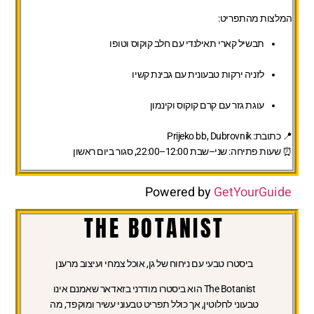
המלצות מהתפריט:
תבשיל קארי תאילנדי עם חלב קוקוס וטופו
לזניה ירקות טבעונית עם גבינת קשיו
עוגת גזר עם קרם קוקוס וקינמון
📍 כתובת: Prijeko bb, Dubrovnik
⏰ שעות פתיחה: שני–שבת 12:00–22:00, סגור ביום ראשון
Powered by
GetYourGuide
THE BOTANIST
ביסטרו טבעי עם ניחוח של גן, אוכל צמחי ועיצוב מרענן
The Botanist הוא ביסטרו מודרני בזאדאר שאמנם אינו
טבעוני לחלוטין, אך כולל תפריט טבעוני עשיר ומוקפד, מה