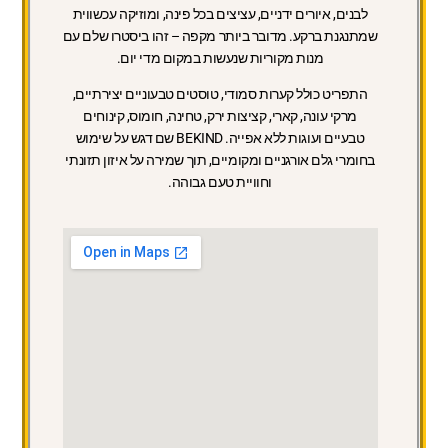
לבנים, איורים ידניים, עציצים בכל פינה, ומוזיקה עכשווית
שמתנגנת ברקע. מדובר ביותר מקפה – זהו ביסטרו שלם עם
מנות מקוריות שנעשות במקום מדי יום.
התפריט כולל קערות סמודי, טוסטים טבעוניים יצירתיים,
מרקי עונה, קארי, קציצות ירק, טחינה, חומוס, קינוחים
טבעיים ועוגות ללא אפייה. BEKIND שם דגש על שימוש
בחומרי גלם אורגניים ומקומיים, תוך שמירה על איזון תזונתי
וחוויית טעם גבוהה.