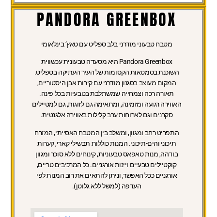
PANDORA GREENBOX
מטבח טבעוני מודרני בלב ספליט עם טאץ’ בינלאומי
Pandora Greenbox היא מסעדה טבעונית עכשווית
השוכנת בסמטאות הקסומות של העיר העתיקה בספליט.
המקום מעוצב בסגנון מודרני עם קירות אבן היסטוריים,
תאורה רכה וצמחייה שמשתלבת בטבעיות בכל פינה.
האווירה רגועה ומזמינה, ומתאימה גם לזוגות, גם למטיילים
סקרנים וגם לארוחות ערב קלילות באווירה אלגנטית.
התפריט רחב ומגוון, ומשלב בין המטבח האסייתי, המזרח
תיכוני והים-תיכוני. המנות כוללות תבשילי קארי, קערות
בודהה, מנות טאפאס טבעוניות, קינוחים ללא סוכר ומגוון
קוקטיילים טבעיים ויינות אורגניים. כל המרכיבים טריים,
אורגניים ככל האפשר, וניתן להתאים את רוב המנות לפי
העדפה (למשל ללא גלוטן).