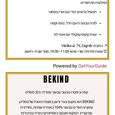
המלצות מהתפריט:
תבשיל עדשים הודי עם אורז בסמטי
לזניה טבעונית עם תרד, טופו וקשיו
עוגת קוקוס-שוקולד עם אגוזי לוז
📍 כתובת: Vlaška ul. 79, Zagreb
⏰ שעות פתיחה: שני–שישי 11:00–19:00, סגור שבת–ראשון
Powered by
GetYourGuide
BEKIND
קפה-ביסטרו טבעוני צבעוני ומודרני בלב ספליט
BEKIND הוא מקום צעיר ורענן בסצנת האוכל של ספליט,
שמציע תפריט טבעוני 100% באווירה שמחה, מודרנית
וצבעונית. המקום מעוצב באסתטיקה נקייה עם קירות