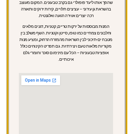
שהפך אותו ליעד פופולרי גם בקרב טבעונים. המקום מעוצב
בהשראת גן עירוני – עציצים תלויים, קירות ירוקים ותאורה
רכה יוצרים אווירה רגועה ואלגנטית.
המנות מבוססות על ירקות טריים, קטניות, דגנים מלאים
וחלבונים צמחיים כמו טופו, סייטן וקטניות. השף משלב בין
מטבח ים-תיכוני לבין השראות מהמזרח הרחוק, ומציע מנות
מקוריות מלאות טעם ויצירתיות. גם תפריט הקינוחים כולל
אופציות טבעוניות – הכל עם מינימום סוכר וחומרי גלם
איכותיים.