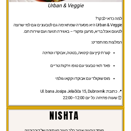
Urban & Veggie
למה כדאי לבקר?
Urban & Veggie היא מסעדה שמתאימה גם לטבעונים וגם למי שרוצה
לטעום אוכל בריא, מרענן ומקורי – באווירה רגועה ועם שירות חם.
המלצות מהתפריט:
קערת קיץ עם קינואה, בטטה, אבוקדו וטחינה
פאד תאי טבעוני עם טופו וירקות טריים
מוס שוקולד עם אבוקדו וקקאו גולמי
📍 כתובת: Ul. bana Josipa Jelačića 15, Dubrovnik
⏰ שעות פתיחה: כל יום 12:00–22:00
NISHTA
מוסד טבעוני אהוב בלב העיר העתיקה של דוברובניק