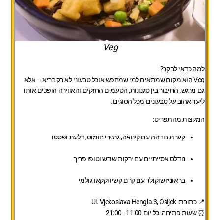
Veg
למה כדאי לבקר?
Veg הוא מקום שמתאים למי שמחפש אוכל טבעוני לא רק בריא – אלא
גם מרגש. החיבור בין סגנונות, הטעמים החזקים והאווירה הופכים אותו
ליעד אהוב על טבעונים מכל הסוגים.
המלצות מהתפריט:
קערת בודהה עם קינואה, גרגירי חומוס, דלעת ופסטו
נודלס אסייתיים עם ירקות שורש וטופו פריך
בראוניז שוקולד עם קרם קשיו וקקאו גולמי
📍 כתובת: Ul. Vjekoslava Hengla 3, Osijek
⏰ שעות פתיחה: כל יום 11:00–21:00