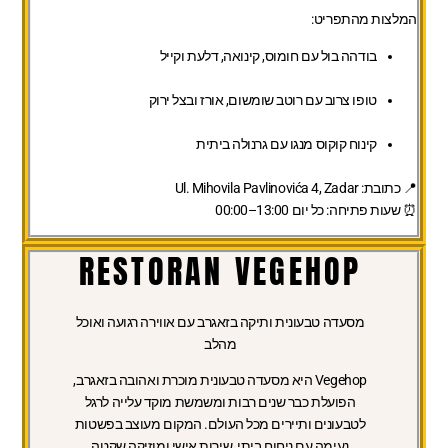
המלצות מהתפריט:
בודהה בול עם חומוס, קינואה, דלעת וקייל
טופו צרוב עם רוטב שומשום, אורז ובצל ירוק
קינוח קוקוס מנגו עם גרנולה ביתית
📍 כתובת: Ul. Mihovila Pavlinovića 4, Zadar
⏰ שעות פתיחה: כל יום 13:00–00:00
RESTORAN VEGEHOP
מסעדה טבעונית ותיקה בזאגרב עם אווירה רגועה ואוכל
מהלב
Vegehop היא מסעדה טבעונית מוכרת ואהובה בזאגרב,
הפועלת כבר שנים רבות ומשמשת מוקד עלייה לרגל
לטבעונים ותיירים מכל העולם. המקום מעוצב בפשטות
נעימה עם ניחוח ביתי, שירות אישי ומוזיקה שקטה