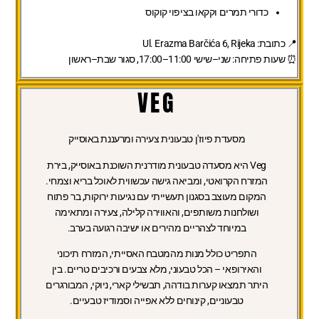
כדורי תמרים וקקאו בציפוי קוקוס
📍 כתובת: Ul. Erazma Barčića 6, Rijeka
⏰ שעות פתיחה: שני–שישי 11:00–17:00, סגור שבת–ראשון
VEG
מסעדת פיוז'ן טבעונית צעירה ומרעננת באוסייק
Veg היא מסעדה טבעונית מודרנית השוכנת באוסייק, בירת
המזרח הקרואטי, ומביאה גישה עכשווית לאוכל בריא וצמחי.
המקום מעוצב בסגנון תעשייתי עם נגיעות ירוקות, בר פתוח
ושולחנות משותפים, והאווירה קלילה, צעירה ומתאימה
במיוחד לצהריים מהירים או ישיבה רגועה בערב.
התפריט כולל מנות מהמטבח האסייתי, המזרח תיכוני
והאירופאי – הכל טבעוני, מלא צבעים ורכיבים טריים. בין
היתר תמצאו קערות בודהה, תבשילי קארי, ניוקי, המבורגרים
טבעוניים, קינוחים ללא אפייה וסמודיז טבעיים.