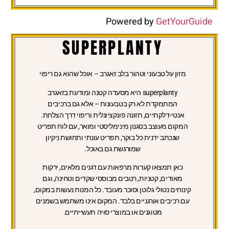
Powered by
GetYourGuide
SUPERPLANTY
מזון על טבעוני וטהור בלב זאגרב – אוכל שהוא גם ריפוי
superplanty היא מסעדה קטנה ומודעת בזאגרב
המתמקדת לא רק בטבעונות – אלא גם ברכיבים
אנטי-דלקתיים, תזונה פונקציונלית וריפוי דרך הצלחת.
המקום מעוצב בסגנון מינימליסטי ומואר, עם לוח תפריט
שנכתב ידנית כל בוקר, תפריט עונתי ותחושת ניקיון
שמורגשת גם באוכל.
כאן תמצאו קערות מרפאות עם דגנים מלאים, ירקות
מאודים, קטניות, רטבים מבוססי שקדים וטחינה, וגם
קינוחים נטולי גלוטן וסוכר מעובד. כל המנות נעשות במקום,
עם רכיבים אורגניים בלבד. המקום אינו משתמש בשמנים
מטוגנים או במוצרי סויה תעשייתיים.