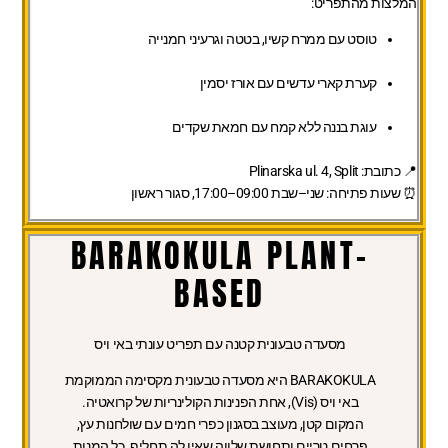
המלצות מהתפריט:
טוסט עם ממרח קשיו, בטטה וגרעיני חמנייה
קערת קארי עדשים עם אורז יסמין
עוגת בננה ללא קמח עם חמאת שקדים
📍 כתובת: Plinarska ul. 4, Split
⏰ שעות פתיחה: שני–שבת 09:00–17:00, סגור ראשון
BARAKOKULA PLANT-
BASED
מסעדה טבעונית קטנה עם תפריט עונתי באי ויס
BARAKOKULA היא מסעדה טבעונית מקסימה הממוקמת
באי ויס (Vis), אחת הפנינות הקולינריות של קרואטיה.
המקום קטן, מעוצב בסגנון כפרי חמים עם שולחנות עץ,
פרחים טריים ותחושת שלווה שאין לה תחליף. כל המנות