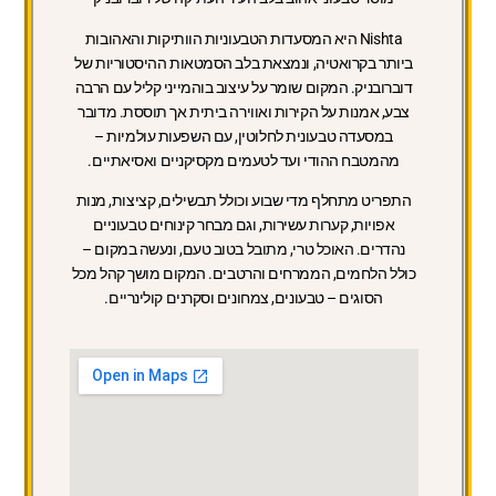
Nishta היא המסעדות הטבעוניות הוותיקות והאהובות
ביותר בקרואטיה, ונמצאת בלב הסמטאות ההיסטוריות של
דוברובניק. המקום שומר על עיצוב בוהמייני קליל עם הרבה
צבע, אמנות על הקירות ואווירה ביתית אך תוססת. מדובר
במסעדה טבעונית לחלוטין, עם השפעות עולמיות –
מהמטבח ההודי ועד לטעמים מקסיקניים ואסיאתיים.
התפריט מתחלף מדי שבוע וכולל תבשילים, קציצות, מנות
אפויות, קערות עשירות, וגם מבחר קינוחים טבעוניים
נהדרים. האוכל טרי, מתובל בטוב טעם, ונעשה במקום –
כולל הלחמים, הממרחים והרטבים. המקום מושך קהל מכל
הסוגים – טבעונים, צמחונים וסקרנים קולינריים.