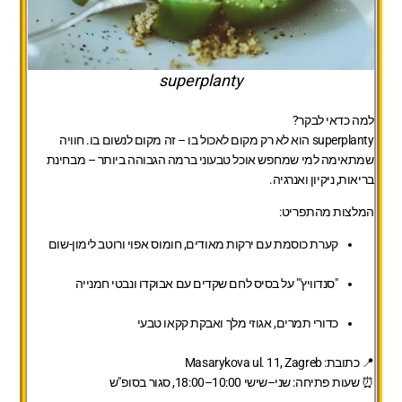
superplanty
למה כדאי לבקר?
superplanty הוא לא רק מקום לאכול בו – זה מקום לנשום בו. חוויה
שמתאימה למי שמחפש אוכל טבעוני ברמה הגבוהה ביותר – מבחינת
בריאות, ניקיון ואנרגיה.
המלצות מהתפריט:
קערת כוסמת עם ירקות מאודים, חומוס אפוי ורוטב לימון-שום
"סנדוויץ'" על בסיס לחם שקדים עם אבוקדו ונבטי חמנייה
כדורי תמרים, אגוזי מלך ואבקת קקאו טבעי
📍 כתובת: Masarykova ul. 11, Zagreb
⏰ שעות פתיחה: שני–שישי 10:00–18:00, סגור בסופ"ש