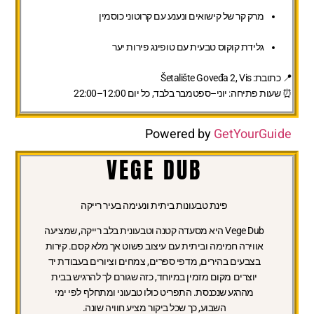
מרק קר של קישואים ונענע עם קרוטוני כוסמין
גלידת קוקוס טבעית עם טופינג פירות יער
📍 כתובת: Šetalište Goveđa 2, Vis
⏰ שעות פתיחה: יוני–ספטמבר בלבד, כל יום 12:00–22:00
Powered by
GetYourGuide
VEGE DUB
פינת טבעונות ביתית ונעימה בעיר רייקה
Vege Dub היא מסעדה קטנה וטבעונית בלב רייקה, שמציעה
אווירה חמימה וביתית עם עיצוב פשוט אך מלא קסם. קירות
בצבעים בהירים, מדפי ספרים, צמחים וציורים בעבודת יד
יוצרים מקום מזמין במיוחד, כזה שגורם לך להרגיש בבית
מהרגע שנכנסת. התפריט כולו טבעוני ומתחלף לפי ימי
השבוע, כך שכל ביקור מציע חוויה שונה.