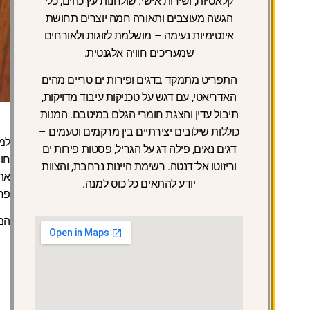
קלאסיות, ושירות אישי. שולחנות עץ כהים, כלי
הגשה מעוצבים ותאורה חמה יוצרים תחושת
אינטימיות נעימה – מושלמת לזוגות ולאורחים
שמעריכים חוויה אלגנטית.
התפריט מתמקד בדגים ופירות ים טריים מהים
האדריאטי, עם דגש על טכניקות עיבוד מדויקות,
תיבול עדין והצגת חומרי הגלם במיטבם. המנות
כוללות שילובים יצירתיים בין מרקמים וטעמים –
למ
דגים נאים, פילה דג על הגריל, פסטות פירות ים
וריזוטו אל־דנטה. רשימת היינות נרחבת, והצוות
את 
יודע להתאים כל כוס למנה.
פר
המ