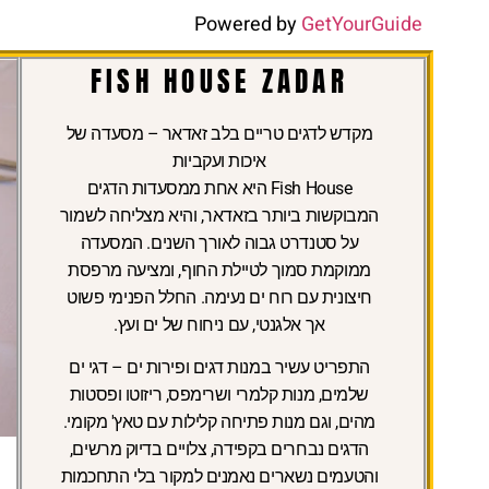
Powered by
GetYourGuide
FISH HOUSE ZADAR
מקדש לדגים טריים בלב זאדאר – מסעדה של
איכות ועקביות
Fish House היא אחת ממסעדות הדגים
המבוקשות ביותר בזאדאר, והיא מצליחה לשמור
על סטנדרט גבוה לאורך השנים. המסעדה
ממוקמת סמוך לטיילת החוף, ומציעה מרפסת
חיצונית עם רוח ים נעימה. החלל הפנימי פשוט
אך אלגנטי, עם ניחוח של ים ועץ.
התפריט עשיר במנות דגים ופירות ים – דגי ים
שלמים, מנות קלמרי ושרימפס, ריזוטו ופסטות
מהים, וגם מנות פתיחה קלילות עם טאץ' מקומי.
הדגים נבחרים בקפידה, צלויים בדיוק מרשים,
והטעמים נשארים נאמנים למקור בלי התחכמות