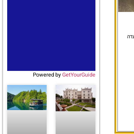
עדה
Powered by
GetYourGuide