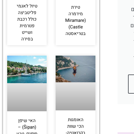
טיול לאגמי
טירת
ם
פליטביצה
מירמרה
כולל רכבת
(Miramare
ם
פנורמית
Castle)
ושייט
בטריאסטה
בסירה
האומגות
האי שיפן
הכי שוות
(Šipan) –
בקרואטיה-
חופים, טבע