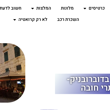
כרטיסים
מלונות
המלצות
חשוב לדעת
השכרת רכב
לא רק קרואטיה
 לוז'ה (Luza Square) בדוברובניק-
רי חובה