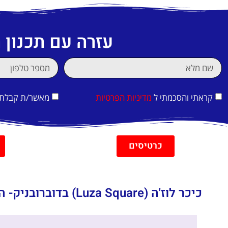
עזרה עם תכנון
קראתי והסכמתי ל
מדיניות הפרטיות
מאשר/ת קבלת די
כרטיסים
כיכר לוז'ה (Luza Square) בדוברובניק- היסטוריה, המלצות, אתרי חובה