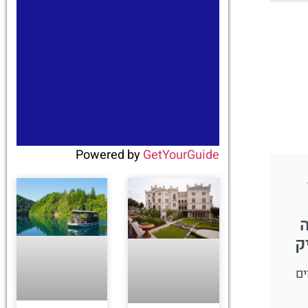
Powered by
GetYourGuide
ה
ק
ים