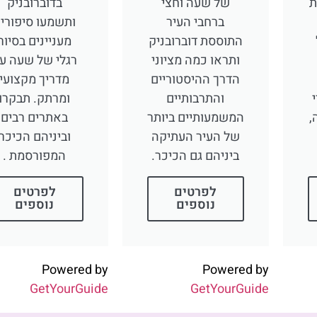
ת
של שעה וחצי
בדוברובניק
ברחבי העיר
ותשמעו סיפורי
התוססת דוברובניק
מעניינים בסיור
ותראו כמה מציוני
רגלי של שעה ע
הדרך ההיסטוריים
מדריך מקצועי
והתרבותיים
ומרתק. תבקרו
,
המשמעותיים ביותר
באתרים רבים
של העיר העתיקה
וביניהם הכיכר
ביניהם גם הכיכר.
המפורסמת .
לפרטים
לפרטים
נוספים
נוספים
Powered by
Powered by
GetYourGuide
GetYourGuide