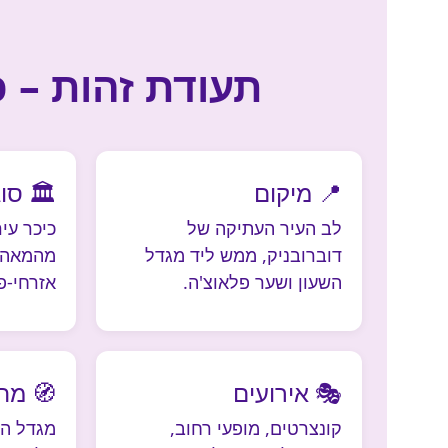
תעודת זהות – כ
📍 מיקום
🏛 סו
לב העיר העתיקה של
כיכר עי
דוברובניק, ממש ליד מגדל
השעון ושער פלאוצ'ה.
אזרחי-פו
🎭 אירועים
🧭 מה
קונצרטים, מופעי רחוב,
מגדל הש