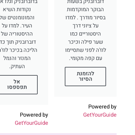
דוברובניק בשעות
בדוברובניק וגלו א
הבוקר המוקדמות
נקודות השיא
בסיור מודרך . למדו
והמונומנטים של
על ציוני דרך
העיר. למדו על
היסטוריים כמו
ההיסטוריה של
שער פילה וכיכר
דוברובניק תוך כדי
לוז'ה לפני שתסיימו
הליכה בכיכר לוז'ה
עם קפה מקומי.
המנזר והנמל
העתיק.
להזמנת
הסיור
אל
תפספסו
Powered by
Powered by
GetYourGuide
GetYourGuide