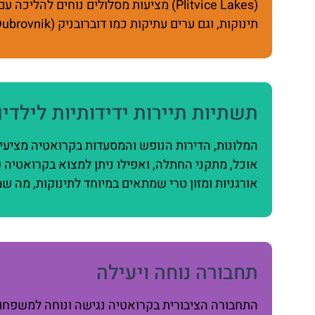
(Plitvice Lakes) מציעות מסלולים נוחים
תינוקות, וגם ערים עתיקות כמו דוברובניק (Dubrovnik) שמאפשרות סיורים עירוניים נוחים שמתאימים גם הם לעגלות.
תשתיות תיירות ידידותיות לילדי
המלונות, הדירות הנופש והמסעדות בקרואטיה מציעים
אורגניות ומזון טרי שמתאים במיוחד לתינוקות, מה ש
תחבורה נוחה ויעילה
התחבורה הציבורית בקרואטיה נגישה ונוחה למשפחות 