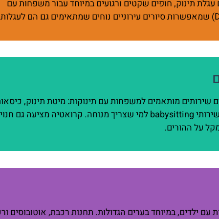
 להליכה עם עגלת תינוק, חופים שקטים ורגועים במיוחד עבור משפחות עם
ם
 שירותים מותאמים למשפחות עם תינוקות: מיטת תינוק, כיסאו
אוכל, מתקני החתלה, ואפילו ניתן למצוא בקרואטיה שירותי babysitting למי שצריך מנוחה. קרואטיה מציעה גם ח
מקל על ההורים.
עם ילדים, במיוחד בערים הגדולות. תחנות רכבת, אוטובוסים ורכ