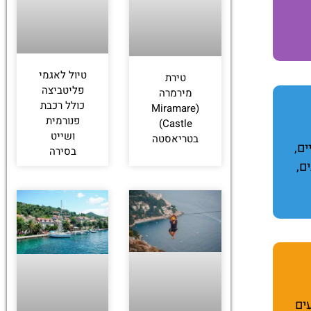
טיול לאגמי
טירת
פליטביצה
מירמרה
כולל רכבת
(Miramare
פנורמית
Castle)
ושייט
בטריאסטה
ם,
בסירה
ם,
ים