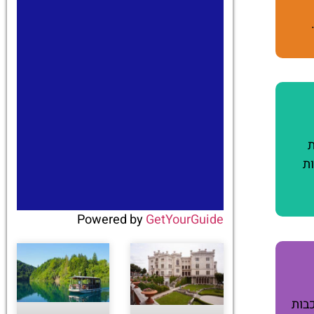
ת
נויות
Powered by
GetYourGuide
בות