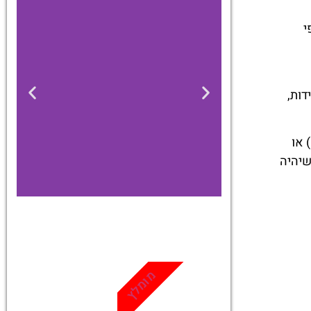
י
דות,
בין אם אתם מתכננים טיול של מספר ימים בעיר דוברובניק (Dubrovnik), סיור בשמורת אגמי פליטביצה (Plitvice Lakes) או
ה שיהיה
כרטיסים
מגוון פעילויות
מומלץ
ואטרקציות
שאסור לפספס